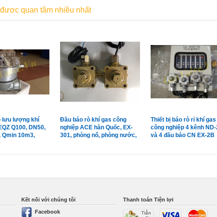
được quan tâm nhiều nhất
 lưu lượng khí
Đầu báo rò khí gas công
Thiết bị báo rò rỉ khí gas
EQZ Q100, DN50,
nghiệp ACE hàn Quốc, EX-
công nghiệp 4 kênh ND-
, Qmin 10m3,
301, phòng nổ, phòng nước,
và 4 đầu báo CN EX-2B
m3
vỏ hợp kim
Shinwoo Hàn Quốc
Kết nối với chúng tôi
Thanh toán Tiện lợi
Facebook