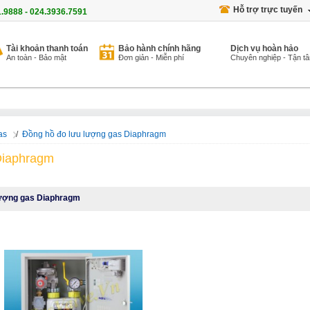
Hỗ trợ trực tuyến
1.9888 - 024.3936.7591
Tài khoản thanh toán
Bảo hành chính hãng
Dịch vụ hoàn hảo
An toàn - Bảo mật
Đơn giản - Miễn phí
Chuyên nghiệp - Tận t
as
/
Đồng hồ đo lưu lượng gas Diaphragm
Diaphragm
lượng gas Diaphragm