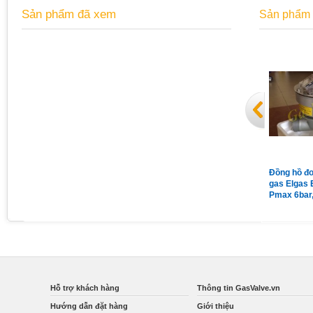
Sản phẩm đã xem
Sản phẩm 
Đồng hồ áp suất chân sau có
Van giảm áp gas Madas
Đồng hồ đo
vành mặt 63 có dầu 15Kg
MG/2MCS DN65 nối bích
gas Elgas 
Pmax = 1bar
Pmax 6bar
Qmax 160
Hỗ trợ khách hàng
Thông tin GasValve.vn
Hướng dẫn đặt hàng
Giới thiệu