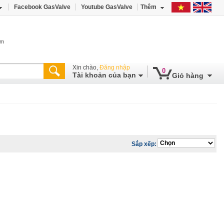
Facebook GasValve
Youtube GasValve
Thêm
âm
Xin chào,
Đăng nhập
0
Tài khoản của bạn
Giỏ hàng
Sắp xếp: