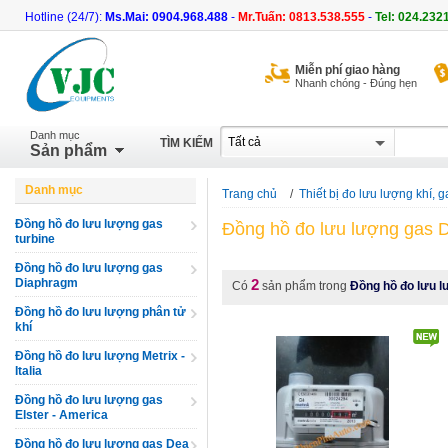
Hotline (24/7):
Ms.Mai: 0904.968.488
-
Mr.Tuấn: 0813.538.555
-
Tel: 024.232
Miễn phí giao hàng
Nhanh chóng - Đúng hẹn
Danh mục
TÌM KIẾM
Sản phẩm
Danh mục
Trang chủ
/
Thiết bị đo lưu lượng khí, g
Đồng hồ đo lưu lượng gas
Đồng hồ đo lưu lượng gas 
turbine
Đồng hồ đo lưu lượng gas
Diaphragm
2
Có
sản phẩm trong
Đồng hồ đo lưu 
Đồng hồ đo lưu lượng phân tử
khí
Đồng hồ đo lưu lượng Metrix -
Italia
Đồng hồ đo lưu lượng gas
Elster - America
Đồng hồ đo lưu lượng gas Dea