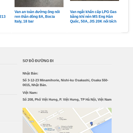
Van an toàn đường ống nối
Van ngắt khẩn cấp LPG Gas
Van
213
ren thân đồng 8A, Bocia
bằng khí nén MS Eng Hàn
LPG
Italy, 18 bar
Quốc, 50A, JIS 20K nối bích
đồng
Pc 
SƠ ĐỒ ĐƯỜNG ĐI
Nhật Bản:
Số 3-12-23 Minamihorie, Nishi-ku Osakashi, Osaka 550-
0015, Nhật Bản.
Việt Nam:
Số 208, Phố Việt Hưng, P. Việt Hưng, TP Hà Nội, Việt Nam