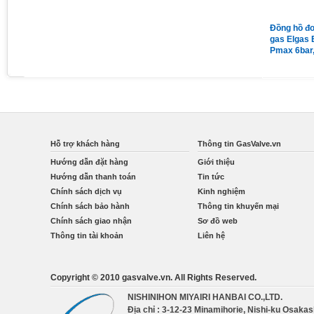
Đồng hồ áp suất chân sau có
Van giảm áp gas Madas
Đồng hồ đo
vành mặt 63 có dầu 15Kg
MG/2MCS DN65 nối bích
gas Elgas 
Pmax = 1bar
Pmax 6bar
Qmax 160
Hỗ trợ khách hàng
Thông tin GasValve.vn
Hướng dẫn đặt hàng
Giới thiệu
Hướng dẫn thanh toán
Tin tức
Chính sách dịch vụ
Kinh nghiệm
Chính sách bảo hành
Thông tin khuyến mại
Chính sách giao nhận
Sơ đồ web
Thông tin tài khoản
Liên hệ
Copyright © 2010 gasvalve.vn. All Rights Reserved.
NISHINIHON MIYAIRI HANBAI CO.,LTD.
Địa chỉ : 3-12-23 Minamihorie, Nishi-ku Osaka