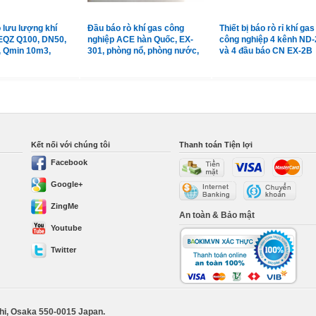
 lưu lượng khí
Đầu báo rò khí gas công
Thiết bị báo rò rỉ khí gas
EQZ Q100, DN50,
nghiệp ACE hàn Quốc, EX-
công nghiệp 4 kênh ND-
, Qmin 10m3,
301, phòng nổ, phòng nước,
và 4 đầu báo CN EX-2B
m3
vỏ hợp kim
Shinwoo Hàn Quốc
Kết nối với chúng tôi
Thanh toán Tiện lợi
Facebook
Google+
ZingMe
An toàn & Bảo mật
Youtube
Twitter
shi, Osaka 550-0015 Japan.