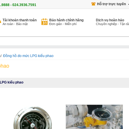
Hỗ trợ trực tuyến
1.9888 - 024.3936.7591
Tài khoản thanh toán
Bảo hành chính hãng
Dịch vụ hoàn hảo
An toàn - Bảo mật
Đơn giản - Miễn phí
Chuyên nghiệp - Tận t
/
Đồng hồ đo mức LPG kiểu phao
phao
LPG kiểu phao