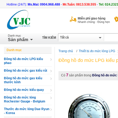
Hotline (24/7):
Ms.Mai: 0904.968.488
-
Mr.Tuấn: 0813.538.555
-
Tel: 024.232
Miễn phí giao hàng
Nhanh chóng - Đúng hẹn
Danh mục
TÌM KIẾM
Sản phẩm
Danh mục
Trang chủ
/
Thiết bị đo mức lỏng LPG
Đồng hồ đo mức LPG kiểu
Đồng hồ đo mức LPG kiểu 
phao
Đồng hồ đo mức gas kiểu rút
7
Có
sản phẩm trong
Đồng hồ đo mức 
Đồng hồ đo mức gas kiểu
thước kính
Đồng hồ do mức kiểu quay
Đồng hồ đo mức lỏng
Rochester Gauge - Belgium
Thước đo mức lỏng Dae Ryun
- Korea