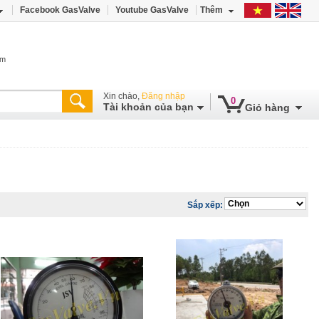
Facebook GasValve
Youtube GasValve
Thêm
âm
Xin chào,
Đăng nhập
0
Tài khoản của bạn
Giỏ hàng
Sắp xếp: