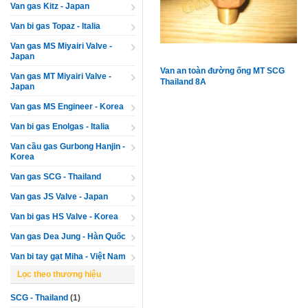
Van gas Kitz - Japan
Van bi gas Topaz - Italia
Van gas MS Miyairi Valve -
Japan
Van an toàn đường ống MT SCG
Van gas MT Miyairi Valve -
Thailand 8A
Japan
Van gas MS Engineer - Korea
Van bi gas Enolgas - Italia
Van cầu gas Gurbong Hanjin -
Korea
Van gas SCG - Thailand
Van gas JS Valve - Japan
Van bi gas HS Valve - Korea
Van gas Dea Jung - Hàn Quốc
Van bi tay gạt Miha - Việt Nam
Lọc theo thương hiệu
SCG - Thailand
(1)