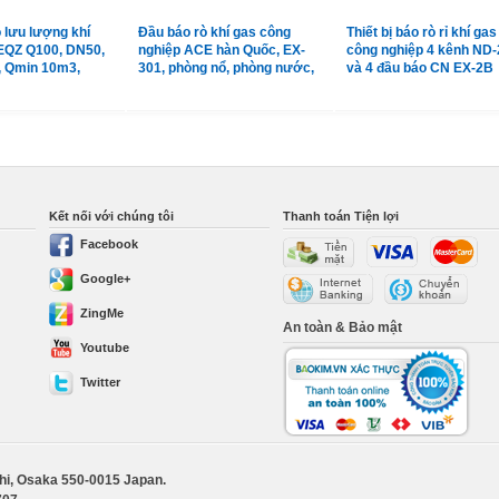
 lưu lượng khí
Đầu báo rò khí gas công
Thiết bị báo rò rỉ khí gas
EQZ Q100, DN50,
nghiệp ACE hàn Quốc, EX-
công nghiệp 4 kênh ND-
, Qmin 10m3,
301, phòng nổ, phòng nước,
và 4 đầu báo CN EX-2B
m3
vỏ hợp kim
Shinwoo Hàn Quốc
Kết nối với chúng tôi
Thanh toán Tiện lợi
Facebook
Google+
ZingMe
An toàn & Bảo mật
Youtube
Twitter
shi, Osaka 550-0015 Japan.