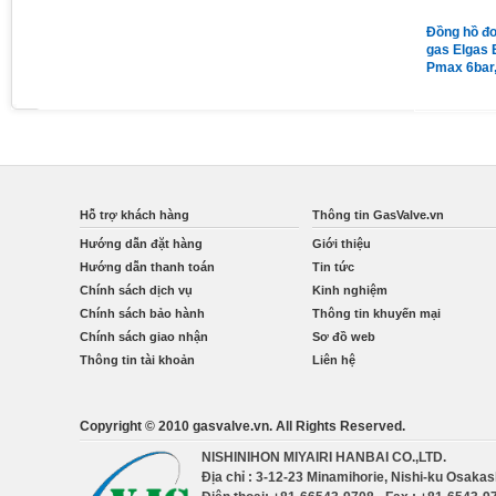
Đồng hồ áp suất chân sau có
Van giảm áp gas Madas
Đồng hồ đo
vành mặt 63 có dầu 15Kg
MG/2MCS DN65 nối bích
gas Elgas 
Pmax = 1bar
Pmax 6bar
Qmax 160
Hỗ trợ khách hàng
Thông tin GasValve.vn
Hướng dẫn đặt hàng
Giới thiệu
Hướng dẫn thanh toán
Tin tức
Chính sách dịch vụ
Kinh nghiệm
Chính sách bảo hành
Thông tin khuyến mại
Chính sách giao nhận
Sơ đồ web
Thông tin tài khoản
Liên hệ
Copyright © 2010 gasvalve.vn. All Rights Reserved.
NISHINIHON MIYAIRI HANBAI CO.,LTD.
Địa chỉ : 3-12-23 Minamihorie, Nishi-ku Osaka