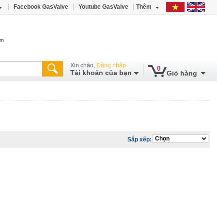
Facebook GasValve
Youtube GasValve
Thêm
âm
Xin chào,
Đăng nhập
0
Tài khoản của bạn
Giỏ hàng
Sắp xếp: