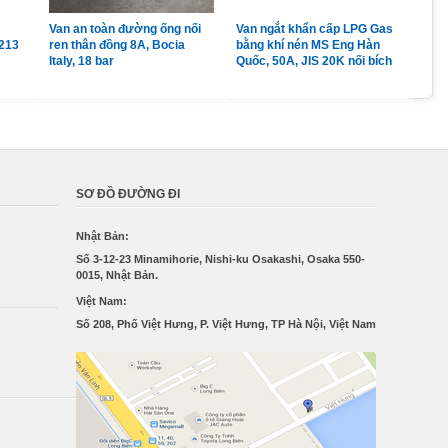
Van an toàn đường ống nối
Van ngắt khẩn cấp LPG Gas
Van
213
ren thân đồng 8A, Bocia
bằng khí nén MS Eng Hàn
LPG
Italy, 18 bar
Quốc, 50A, JIS 20K nối bích
đồng
Pc 
SƠ ĐỒ ĐƯỜNG ĐI
Nhật Bản:
Số 3-12-23 Minamihorie, Nishi-ku Osakashi, Osaka 550-
0015, Nhật Bản.
Việt Nam:
Số 208, Phố Việt Hưng, P. Việt Hưng, TP Hà Nội, Việt Nam