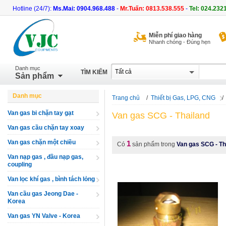
Hotline (24/7):
Ms.Mai: 0904.968.488
-
Mr.Tuấn: 0813.538.555
-
Tel: 024.232
Miễn phí giao hàng
Nhanh chóng - Đúng hẹn
Danh mục
TÌM KIẾM
Sản phẩm
Danh mục
Trang chủ
/
Thiết bị Gas, LPG, CNG
/
Van gas bi chặn tay gạt
Van gas SCG - Thailand
Van gas cầu chặn tay xoay
Van gas chặn một chiều
1
Có
sản phẩm trong
Van gas SCG - Th
Van nạp gas , đầu nạp gas,
coupling
Van lọc khí gas , bình tách lỏng
Van cầu gas Jeong Dae -
Korea
Van gas YN Valve - Korea