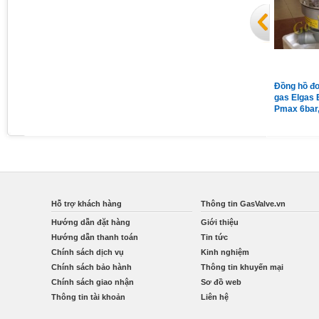
Đồng hồ áp suất chân sau có
Van giảm áp gas Madas
Đồng hồ đo
vành mặt 63 có dầu 15Kg
MG/2MCS DN65 nối bích
gas Elgas 
Pmax = 1bar
Pmax 6bar
Qmax 160
Hỗ trợ khách hàng
Thông tin GasValve.vn
Hướng dẫn đặt hàng
Giới thiệu
Hướng dẫn thanh toán
Tin tức
Chính sách dịch vụ
Kinh nghiệm
Chính sách bảo hành
Thông tin khuyến mại
Chính sách giao nhận
Sơ đồ web
Thông tin tài khoản
Liên hệ