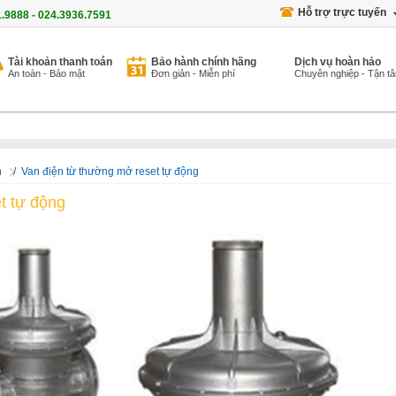
Hỗ trợ trực tuyến
1.9888 - 024.3936.7591
Tài khoản thanh toán
Bảo hành chính hãng
Dịch vụ hoàn hảo
An toàn - Bảo mật
Đơn giản - Miễn phí
Chuyên nghiệp - Tận t
n
/
Van điện từ thường mở reset tự động
t tự động