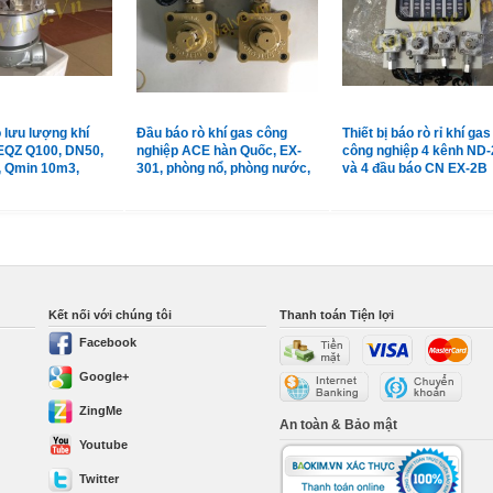
 lưu lượng khí
Đầu báo rò khí gas công
Thiết bị báo rò rỉ khí gas
EQZ Q100, DN50,
nghiệp ACE hàn Quốc, EX-
công nghiệp 4 kênh ND-
, Qmin 10m3,
301, phòng nổ, phòng nước,
và 4 đầu báo CN EX-2B
m3
vỏ hợp kim
Shinwoo Hàn Quốc
Kết nối với chúng tôi
Thanh toán Tiện lợi
Facebook
Google+
ZingMe
An toàn & Bảo mật
Youtube
Twitter