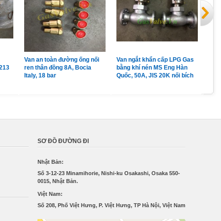
Van an toàn đường ống nối
Van ngắt khẩn cấp LPG Gas
Van
213
ren thân đồng 8A, Bocia
bằng khí nén MS Eng Hàn
LPG
Italy, 18 bar
Quốc, 50A, JIS 20K nối bích
đồng
Pc 
SƠ ĐỒ ĐƯỜNG ĐI
Nhật Bản:
Số 3-12-23 Minamihorie, Nishi-ku Osakashi, Osaka 550-
0015, Nhật Bản.
Việt Nam:
Số 208, Phố Việt Hưng, P. Việt Hưng, TP Hà Nội, Việt Nam