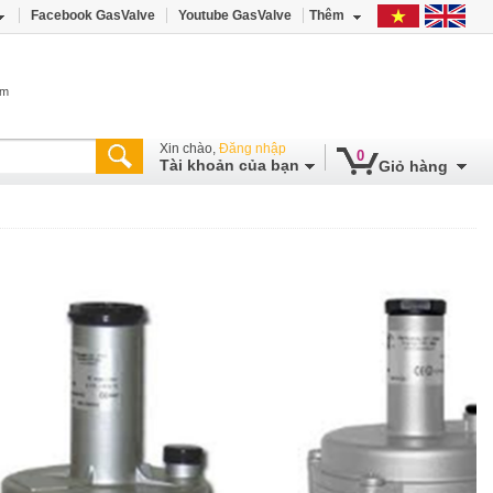
Facebook GasValve
Youtube GasValve
Thêm
âm
Xin chào,
Đăng nhập
0
Tài khoản của bạn
Giỏ hàng