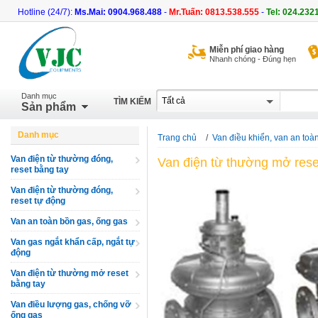
Hotline (24/7):
Ms.Mai: 0904.968.488
-
Mr.Tuấn: 0813.538.555
-
Tel: 024.232
Miễn phí giao hàng
Nhanh chóng - Đúng hẹn
Danh mục
TÌM KIẾM
Sản phẩm
Danh mục
Trang chủ
/
Van điều khiển, van an toà
Van điện từ thường đóng,
Van điện từ thường mở rese
reset bằng tay
Van điện từ thường đóng,
reset tự động
Van an toàn bồn gas, ống gas
Van gas ngắt khẩn cấp, ngắt tự
động
Van điện từ thường mở reset
bằng tay
Van điều lượng gas, chống vỡ
ống gas