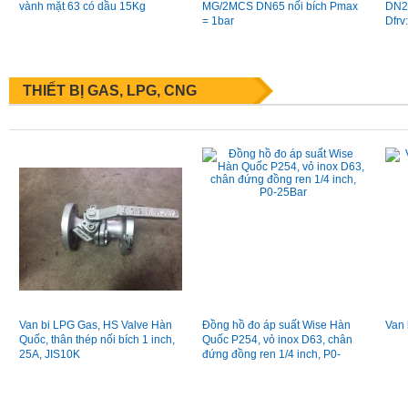
vành mặt 63 có dầu 15Kg
MG/2MCS DN65 nối bích Pmax
DN25
= 1bar
Dfrv
THIẾT BỊ GAS, LPG, CNG
Van bi LPG Gas, HS Valve Hàn
Đồng hồ đo áp suất Wise Hàn
Van 
Quốc, thân thép nối bích 1 inch,
Quốc P254, vỏ inox D63, chân
25A, JIS10K
đứng đồng ren 1/4 inch, P0-
25Bar