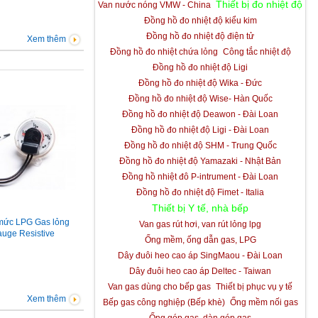
Thiết bị đo nhiệt độ
Van nước nóng VMW - China
Đồng hồ đo nhiệt độ kiểu kim
Đồng hồ đo nhiệt độ điện tử
Xem thêm
Đồng hồ đo nhiệt chứa lỏng
Công tắc nhiệt độ
Đồng hồ đo nhiệt độ Ligi
Đồng hồ đo nhiệt độ Wika - Đức
Đồng hồ đo nhiệt độ Wise- Hàn Quốc
Đồng hồ đo nhiệt độ Deawon - Đài Loan
Đồng hồ đo nhiệt độ Ligi - Đài Loan
Đồng hồ đo nhiệt độ SHM - Trung Quốc
Đồng hồ đo nhiệt độ Yamazaki - Nhật Bản
Đồng hồ nhiệt đô P-intrument - Đài Loan
Đồng hồ đo nhiệt độ Fimet - Italia
Thiết bị Y tế, nhà bếp
mức LPG Gas lỏng
Van gas rút hơi, van rút lỏng lpg
uge Resistive
Ống mềm, ống dẫn gas, LPG
Dây đuôi heo cao áp SingMaou - Đài Loan
Dây đuôi heo cao áp Deltec - Taiwan
Van gas dùng cho bếp gas
Thiết bị phục vụ y tế
Xem thêm
Bếp gas công nghiệp (Bếp khè)
Ống mềm nối gas
Ống góp gas, dàn góp gas