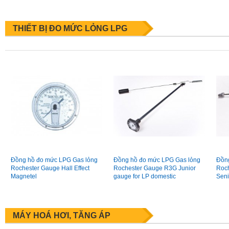
THIẾT BỊ ĐO MỨC LỎNG LPG
Đồng hồ đo mức LPG Gas lỏng
Đồng hồ đo mức LPG Gas lỏng
Đồng
Rochester Gauge Hall Effect
Rochester Gauge R3G Junior
Roch
Magnetel
gauge for LP domestic
Seni
MÁY HOÁ HƠI, TĂNG ÁP