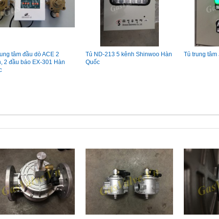
rung tâm đầu dò ACE 2
Tủ ND-213 5 kênh Shinwoo Hàn
Tủ trung tâm
h, 2 đầu báo EX-301 Hàn
Quốc
c