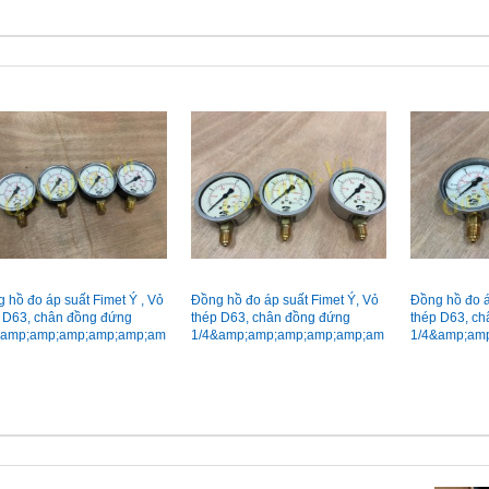
 hồ đo áp suất Fimet Ý , Vỏ
Đồng hồ đo áp suất Fimet Ý, Vỏ
Đồng hồ đo á
 D63, chân đồng đứng
thép D63, chân đồng đứng
thép D63, c
&amp;amp;amp;amp;amp;am
1/4&amp;amp;amp;amp;amp;am
1/4&amp;am
p;quot; (8A), áp 0-25Bar
p;amp;quot; (8A), áp 0-15Bar có
p;amp;quot; 
dầu
dầu