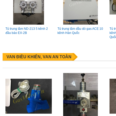
Tủ trung tâm ND-213 5 kênh 2
Tủ trung tâm đầu dò gas ACE 10
Tủ t
đầu báo EX-2B
kênh Hàn Quốc
kên
Quố
VAN ĐIỀU KHIỂN, VAN AN TOÀN