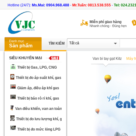
Hotline (24/7):
Ms.Mai: 0904.968.488
-
Mr.Tuấn: 0813.538.555
-
Tel: 024.232
Miễn phí giao hàng
Nhanh chóng - Đúng hẹn
Danh mục
TÌM KIẾM
Sản phẩm
SIÊU KHUYẾN MẠI
Van bi tay gạt Kitz
Máy h
Thiết bị Gas, LPG, CNG
Thiết bị đo áp suất khí, gas
Giảm áp, điều áp khí gas
Thiết bị báo rò rỉ khí, gas
Van điều khiển, van an toàn
Thiết bị đo lưu lượng khí, gas
Thiết bị đo mức lỏng LPG