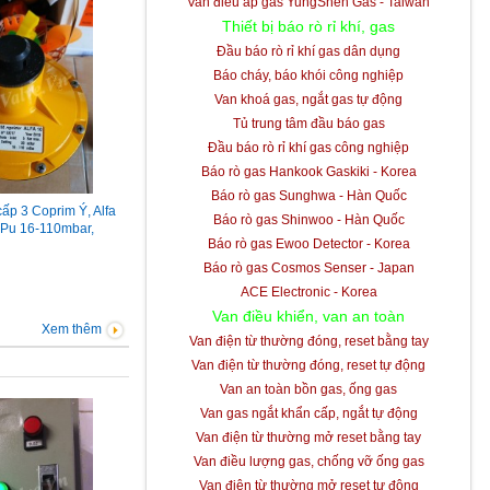
Van điều áp gas YungShen Gas - Taiwan
Thiết bị báo rò rỉ khí, gas
Đầu báo rò rỉ khí gas dân dụng
Báo cháy, báo khói công nghiệp
Van khoá gas, ngắt gas tự động
Tủ trung tâm đầu báo gas
Đầu báo rò rỉ khí gas công nghiệp
Báo rò gas Hankook Gaskiki - Korea
Báo rò gas Sunghwa - Hàn Quốc
cấp 3 Coprim Ý, Alfa
Báo rò gas Shinwoo - Hàn Quốc
, Pu 16-110mbar,
Báo rò gas Ewoo Detector - Korea
Báo rò gas Cosmos Senser - Japan
ACE Electronic - Korea
Van điều khiển, van an toàn
Xem thêm
Van điện từ thường đóng, reset bằng tay
Van điện từ thường đóng, reset tự động
Van an toàn bồn gas, ống gas
Van gas ngắt khẩn cấp, ngắt tự động
Van điện từ thường mở reset bằng tay
Van điều lượng gas, chống vỡ ống gas
Van điện từ thường mở reset tự động