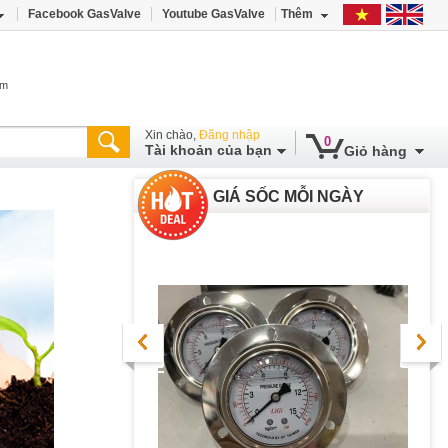
Facebook GasValve
Youtube GasValve
Thêm
âm
Xin chào,
Đăng nhập
0
Tài khoản của bạn
Giỏ hàng
GIÁ SỐC MỖI NGÀY