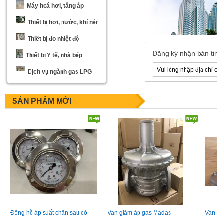
Máy hoá hơi, tăng áp
Thiết bị hơi, nước, khí nén
ượng gas Elgas
Van an toàn đường ống Gas LPG
Thiết bị đo nhiệt độ
, Qmin 5m3/h,
Sewon Hàn Quốc, thân đồng , nối
max 6Bar, DN50
ren 8A (1/4 inch), Pc 1.76Mpa
Đăng ký nhận bản t
Thiết bị Y tế, nhà bếp
Dịch vụ ngành gas LPG
SẢN PHẨM MỚI
Đồng hồ áp suất chân sau có
Van giảm áp gas Madas
Van