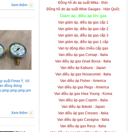
Đồng hồ đo áp suất Wika - Đức
Xem thêm
Đồng hồ đo áp suất Wise Gauges - Hàn Quốc
Giảm áp, điều áp khí gas
Van giảm áp, điều áp gas cấp 1
Van giảm áp, điều áp gas cấp 2
Van giảm áp, điều áp gas cấp 3
Van giảm áp, điều áp gas 1 cấp
Van tự động đảo chiều cấp gas
Van điều áp gas Comap - Italia
Van điều áp gas Gnali Bocia - Italia
Van điều áp Katsura - Japan
Van điều áp gas Novacomet - Italia
Van điều áp Fisher - America
p suất Fimet Ý, Vỏ
hân đồng đứng
Van điều áp gas Rego - America
p;amp;amp;amp;am
Van điều áp gas Hwa Young - Korea
(8A), áp 0-25Bar có
Van điều áp gas Coprim - Italia
Van điều áp Itokoki - Japan
Xem thêm
Van điều áp gas Clesses - Italia
Van điều áp gas Cavagna - Italia
Van điều áp gas Reca - Italia