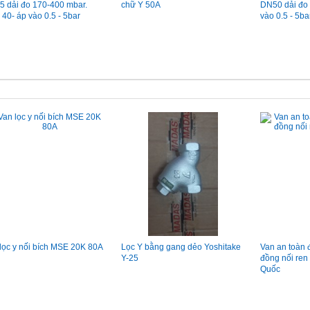
 dải đo 170-400 mbar.
chữ Y 50A
DN50 dải đo
: 40- áp vào 0.5 - 5bar
vào 0.5 - 5ba
lọc y nối bích MSE 20K 80A
Lọc Y bằng gang dẻo Yoshitake
Van an toàn
Y-25
đồng nối re
Quốc