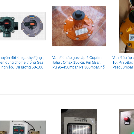
huyển đổi khí gas tự động ,
Van điều áp gas cấp 2 Coprim
Van điều áp 
ên dùng cho hệ thống Gas
Italia , Qmax 150Kg, Pin 5Bar,
10, Pin 5Bar
 nghiệp, lưu lượng 50-100
Pu 95-450mbar, Ps 300mbar, nối
Pset 30mbar
, made in Korea
ren 25A,