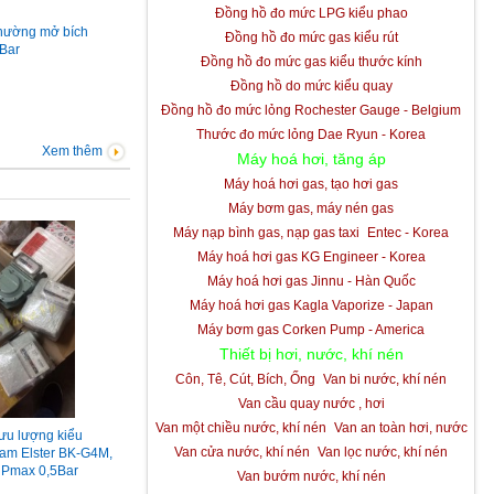
Đồng hồ đo mức LPG kiểu phao
thường mở bích
Đồng hồ đo mức gas kiểu rút
Bar
Đồng hồ đo mức gas kiểu thước kính
Đồng hồ do mức kiểu quay
Đồng hồ đo mức lỏng Rochester Gauge - Belgium
Thước đo mức lỏng Dae Ryun - Korea
Xem thêm
Máy hoá hơi, tăng áp
Máy hoá hơi gas, tạo hơi gas
Máy bơm gas, máy nén gas
Máy nạp bình gas, nạp gas taxi
Entec - Korea
Máy hoá hơi gas KG Engineer - Korea
Máy hoá hơi gas Jinnu - Hàn Quốc
Máy hoá hơi gas Kagla Vaporize - Japan
Máy bơm gas Corken Pump - America
Thiết bị hơi, nước, khí nén
Côn, Tê, Cút, Bích, Ống
Van bi nước, khí nén
Van cầu quay nước , hơi
Van một chiều nước, khí nén
Van an toàn hơi, nước
ưu lượng kiểu
Van cửa nước, khí nén
Van lọc nước, khí nén
am Elster BK-G4M,
 Pmax 0,5Bar
Van bướm nước, khí nén