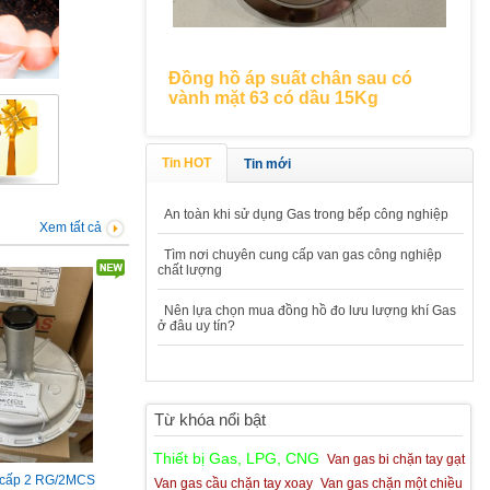
 ống nối ren
Đồng hồ áp suất chân sau có
 Italy, 18 bar
vành mặt 63 có dầu 15Kg
Tin HOT
Tin mới
An toàn khi sử dụng Gas trong bếp công nghiệp
Xem tất cả
Tìm nơi chuyên cung cấp van gas công nghiệp
chất lượng
Nên lựa chọn mua đồng hồ đo lưu lượng khí Gas
ở đâu uy tín?
Từ khóa nổi bật
Thiết bị Gas, LPG, CNG
Van gas bi chặn tay gạt
 cấp 2 RG/2MCS
Van gas cầu chặn tay xoay
Van gas chặn một chiều