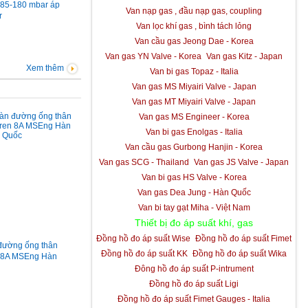
 85-180 mbar áp
Van nạp gas , đầu nạp gas, coupling
r
Van lọc khí gas , bình tách lỏng
Van cầu gas Jeong Dae - Korea
Van gas YN Valve - Korea
Van gas Kitz - Japan
Xem thêm
Van bi gas Topaz - Italia
Van gas MS Miyairi Valve - Japan
Van gas MT Miyairi Valve - Japan
Van gas MS Engineer - Korea
Van bi gas Enolgas - Italia
Van cầu gas Gurbong Hanjin - Korea
Van gas SCG - Thailand
Van gas JS Valve - Japan
Van bi gas HS Valve - Korea
Van gas Dea Jung - Hàn Quốc
Van bi tay gạt Miha - Việt Nam
Thiết bị đo áp suất khí, gas
Đồng hồ đo áp suất Wise
Đồng hồ đo áp suất Fimet
 đường ống thân
Đồng hồ đo áp suất KK
Đồng hồ đo áp suất Wika
n 8A MSEng Hàn
Đông hồ đo áp suất P-intrument
Đồng hồ đo áp suất Ligi
Đồng hồ đo áp suất Fimet Gauges - Italia