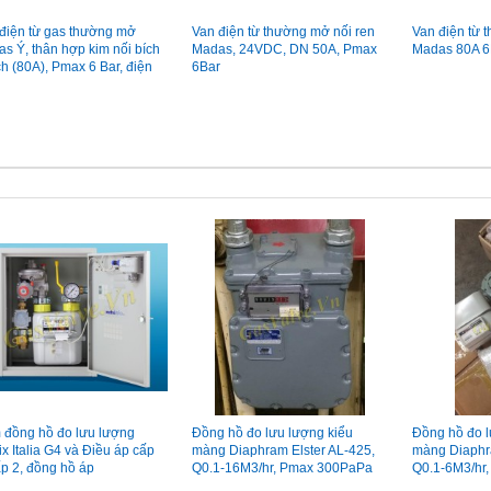
điện từ gas thường mở
Van điện từ thường mở nối ren
Van điện từ 
s Ý, thân hợp kim nối bích
Madas, 24VDC, DN 50A, Pmax
Madas 80A 6
ch (80A), Pmax 6 Bar, điện
6Bar
220VAC
đồng hồ đo lưu lượng
Đồng hồ đo lưu lượng kiểu
Đồng hồ đo l
ix Italia G4 và Điều áp cấp
màng Diaphram Elster AL-425,
màng Diaphr
ấp 2, đồng hồ áp
Q0.1-16M3/hr, Pmax 300PaPa
Q0.1-6M3/hr,