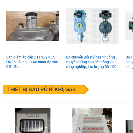
Van giảm áp cấp 2 FRG/2MCS
Bộ chuyển đổi khí gas tự động ,
Bộ c
DN25 dải đo 30-60 mbar áp vào
chuyên dùng cho hệ thống Gas
chuy
0.5 - 5bar
công nghiệp, lưu lượng 50-100
công
kg/h, made in Korea
kg/h
THIẾT BỊ BÁO RÒ RỈ KHÍ, GAS