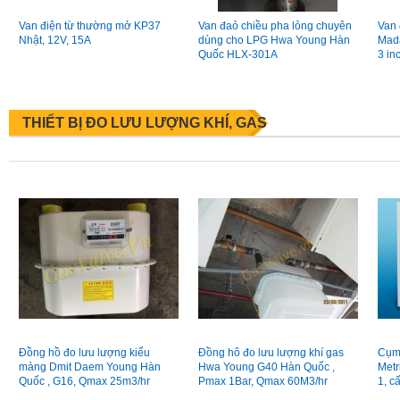
Van điện từ thường mở KP37
Van đaỏ chiều pha lỏng chuyên
Van 
Nhật, 12V, 15A
dùng cho LPG Hwa Young Hàn
Mada
Quốc HLX-301A
3 in
áp 
THIẾT BỊ ĐO LƯU LƯỢNG KHÍ, GAS
Đồng hồ đo lưu lượng kiểu
Đồng hô đo lưu lượng khí gas
Cụm 
màng Dmit Daem Young Hàn
Hwa Young G40 Hàn Quốc ,
Metr
Quốc , G16, Qmax 25m3/hr
Pmax 1Bar, Qmax 60M3/hr
1, c
Pmax 100kpa