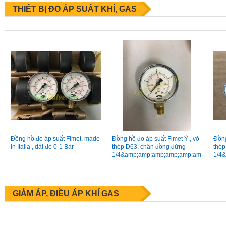
THIẾT BỊ ĐO ÁP SUẤT KHÍ, GAS
Đồng hồ đo áp suất Fimet, made
Đồng hồ đo áp suất Fimet Ý , vỏ
Đồng
in Italia , dải đo 0-1 Bar
thép D63, chân đồng đứng
thép
1/4&amp;amp;amp;amp;amp;am
1/4
p;amp;quot; (8A), áp 0-4Bar
p;am
GIẢM ÁP, ĐIỀU ÁP KHÍ GAS