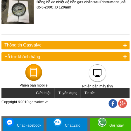
Đồng hồ đo nhiệt độ bồn gas chân sau Pintrument , dải
đo 0-200C, D 120mm
Thông tin Gasvalve
Hỗ trợ khách hàng
Phiên bản mobile
Phiên bản máy tính
Giới thiệu
Tuyển dụng
Tin tức
Copyright ©2010 gasvalve.vn
Chat Facebook
Chat Zalo
Gọi ngay