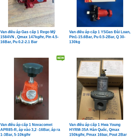
Van điều áp Gas cấp 1 Rego Mỹ
Van điều áp cấp 1 YSGas Đài Loan,
1584VN , Qmax 147kg/hr, Pin 4.5-
Pin1-15.6Bar, Pu 0.5-2Bar, Q 30-
16Bar, Pu 0.2-2.1 Bar
130kg
Van điều áp cấp 1 Novacomet
Van điều áp cấp 1 Hwa Young
APR85-R, áp vào 3,2 -16Bar, áp ra
HYRM-35A Hàn Quốc, Qmax
1-3Bar, 5-10kg/hr
150kg/hr, Pmax 16bar, Pout 2Bar