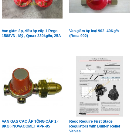
Van giảm áp, điều áp cấp 1 Rego
Van giảm áp loại 902; 40Kg/h
1588VN , Mỹ , Qmax 230kg/hr, 25A
(Reca 902)
VAN GAS CAO ÁP TỔNG CẤP 1 (
Rego Require First Stage
8KG ) NOVACOMET APR-85
Regulators with Built-in Relief
Valves