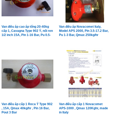
Van điều áp cao áp tổng 20-40kg
Van điều áp Novacomet Italy,
cấp 1, Cavagna Type 902 Ý, nối ren
Model APS 2000, Pin 3.5-17.2 Bar,
1/2 inch 15A, Pin 1-16 Bar, Pu 0.5-
Pu 1-3 Bar, Qmax 250kg/hr
3Bar
Van điều áp cấp 1 Reca Ý Type 902
Van điều áp cấp 1 Novacomet
, 15A, Qmax 40kg/hr , Pin 16 Bar,
APS-1000 , Qmax 120Kghr, made
Pout 3 Bar
in Italy