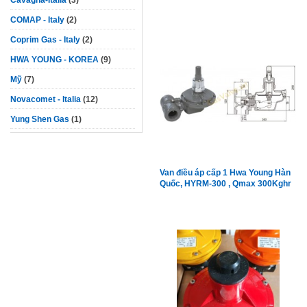
Cavagna-Italia
(3)
COMAP - Italy
(2)
Coprim Gas - Italy
(2)
HWA YOUNG - KOREA
(9)
Mỹ
(7)
Novacomet - Italia
(12)
Yung Shen Gas
(1)
Van điều áp cấp 1 Hwa Young Hàn
Quốc, HYRM-300 , Qmax 300Kghr