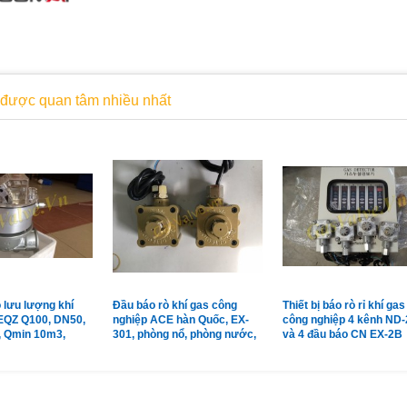
được quan tâm nhiều nhất
 lưu lượng khí
Đầu báo rò khí gas công
Thiết bị báo rò rỉ khí gas
EQZ Q100, DN50,
nghiệp ACE hàn Quốc, EX-
công nghiệp 4 kênh ND-
, Qmin 10m3,
301, phòng nổ, phòng nước,
và 4 đầu báo CN EX-2B
m3
vỏ hợp kim
Shinwoo Hàn Quốc