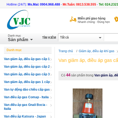
Hotline (24/7):
Ms.Mai: 0904.968.488
-
Mr.Tuấn: 0813.538.555
-
Tel: 024.232
Miễn phí giao hàng
Nhanh chóng - Đúng hẹn
Danh mục
TÌM KIẾM
Sản phẩm
Danh mục
Trang chủ
/
Giảm áp, điều áp khí gas
Van giảm áp, điều áp gas cấp 1
Van giảm áp, điều áp gas c
Van giảm áp, điều áp gas cấp 2
Van giảm áp, điều áp gas cấp 3
44
Có
sản phẩm trong
Van giảm áp, đi
Van giảm áp, điều áp gas 1 cấp
Van tự động đảo chiều cấp gas
Van điều áp gas Comap - Italia
Van điều áp gas Gnali Bocia -
Italia
Van điều áp Katsura - Japan