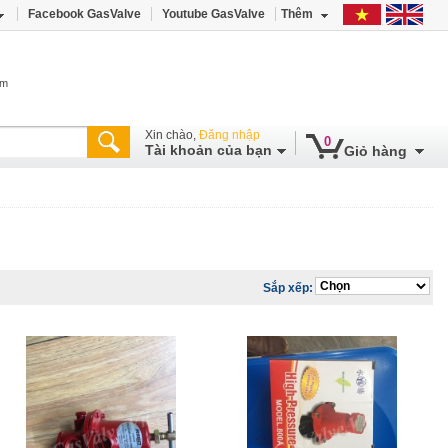
Facebook GasValve
Youtube GasValve
Thêm
âm
Xin chào,
Đăng nhập
0
Tài khoản của bạn
Giỏ hàng
Sắp xếp: