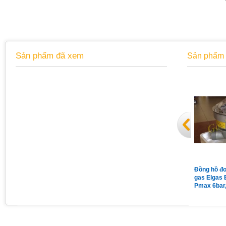
Sản phẩm đã xem
Sản phẩm 
Đồng hồ áp suất chân sau có
Van giảm áp gas Madas
Đồng hồ đo
vành mặt 63 có dầu 15Kg
MG/2MCS DN65 nối bích
gas Elgas 
Pmax = 1bar
Pmax 6bar
Qmax 160