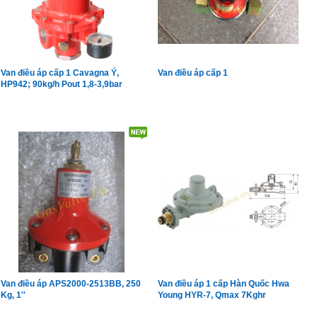
Van điều áp cấp 1 Cavagna Ý,
Van điều áp cấp 1
HP942; 90kg/h Pout 1,8-3,9bar
Van điều áp APS2000-2513BB, 250
Van điều áp 1 cấp Hàn Quốc Hwa
Kg, 1''
Young HYR-7, Qmax 7Kghr