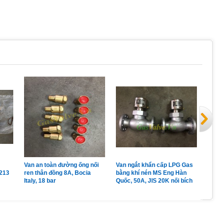
Van an toàn đường ống nối
Van ngắt khẩn cấp LPG Gas
Van
213
ren thân đồng 8A, Bocia
bằng khí nén MS Eng Hàn
LPG
Italy, 18 bar
Quốc, 50A, JIS 20K nối bích
đồng
Pc 