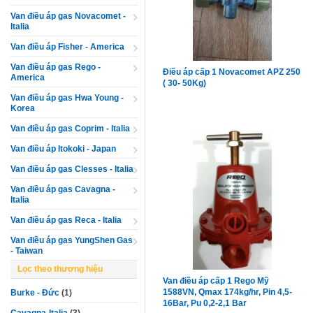
Van điều áp gas Novacomet -
Italia
Van điều áp Fisher - America
Van điều áp gas Rego -
Điều áp cấp 1 Novacomet APZ 250
America
( 30- 50Kg)
Van điều áp gas Hwa Young -
Korea
Van điều áp gas Coprim - Italia
Van điều áp Itokoki - Japan
Van điều áp gas Clesses - Italia
Van điều áp gas Cavagna -
Italia
Van điều áp gas Reca - Italia
Van điều áp gas YungShen Gas
- Taiwan
Lọc theo thương hiệu
Van điều áp cấp 1 Rego Mỹ
1588VN, Qmax 174kg/hr, Pin 4,5-
Burke - Đức
(1)
16Bar, Pu 0,2-2,1 Bar