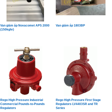
Van giảm áp Novacomet APS 2000
Van giảm áp 1803BP
(150kghr)
Rego High Pressure Industrial
Rego High Pressure First Stage
Commercial Pounds-to-Pounds
Regulators LV4403SR and TR
Regulators
Series