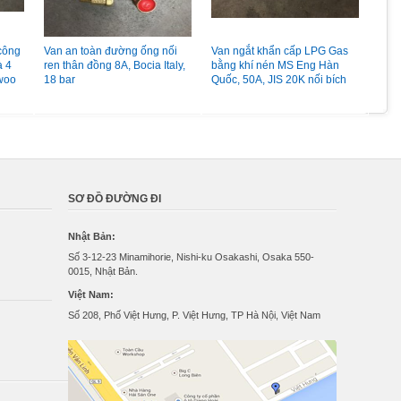
 công
Van an toàn đường ống nối
Van ngắt khẩn cấp LPG Gas
Van 
à 4
ren thân đồng 8A, Bocia Italy,
bằng khí nén MS Eng Hàn
LPG
woo
18 bar
Quốc, 50A, JIS 20K nối bích
đồng
Pc 
SƠ ĐỒ ĐƯỜNG ĐI
Nhật Bản:
Số 3-12-23 Minamihorie, Nishi-ku Osakashi, Osaka 550-
0015, Nhật Bản.
Việt Nam:
Số 208, Phố Việt Hưng, P. Việt Hưng, TP Hà Nội, Việt Nam