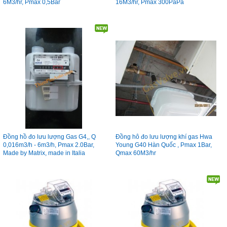
6M3/hr, Pmax 0,5Bar
16M3/hr, Pmax 300PaPa
Đồng hồ đo lưu lượng Gas G4,, Q
Đồng hô đo lưu lượng khí gas Hwa
0,016m3/h - 6m3/h, Pmax 2.0Bar,
Young G40 Hàn Quốc , Pmax 1Bar,
Made by Matrix, made in Italia
Qmax 60M3/hr