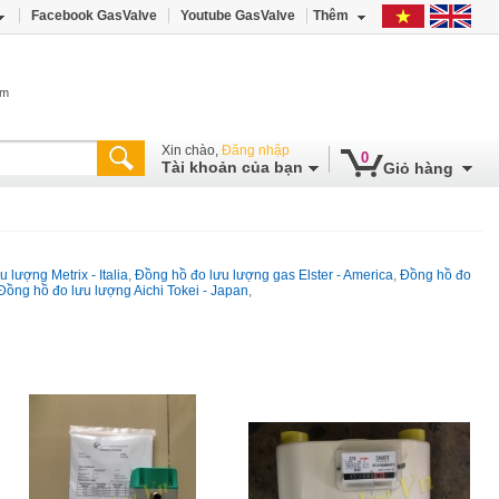
Facebook GasValve
Youtube GasValve
Thêm
âm
Xin chào,
Đăng nhập
0
Tài khoản của bạn
Giỏ hàng
 lượng Metrix - Italia
,
Đồng hồ đo lưu lượng gas Elster - America
,
Đồng hồ đo
Đồng hồ đo lưu lượng Aichi Tokei - Japan
,