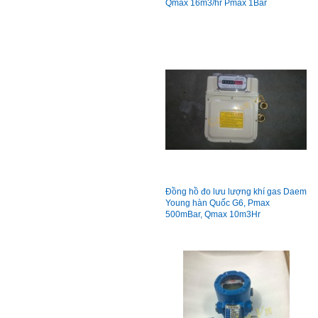
Qmax 16m3/hr Pmax 1Bar
Đồng hồ đo lưu lượng khí gas Daem
Young hàn Quốc G6, Pmax
500mBar, Qmax 10m3Hr