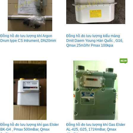
Đồng hồ đo lưu lượng khí Argon
Đồng hồ đo lưu lượng kiểu màng
Drum type CS Intrument, DN20mm
Dmit Daem Young Hàn Quốc , G16,
Qmax 25m3/hr Pmax 100kpa
Đồng hồ đo lưu lượng khí gas Elster
Đồng hồ đo lưu lượng khí Gas Elster
BK-G4 , Pmax 500mBar, Qmax
AL-425, G25, 1724mBar, Qmax