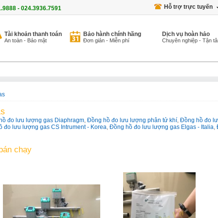
Hỗ trợ trực tuyến
1.9888 - 024.3936.7591
Tài khoản thanh toán
Bảo hành chính hãng
Dịch vụ hoàn hảo
An toàn - Bảo mật
Đơn giản - Miễn phí
Chuyên nghiệp - Tận t
as
as
hồ đo lưu lượng gas Diaphragm
,
Đồng hồ đo lưu lượng phân tử khí
,
Đồng hồ đo lưu
 đo lưu lượng gas CS Intrument - Korea
,
Đồng hồ đo lưu lượng gas Elgas - Italia
,
bán chạy