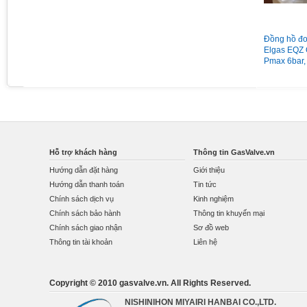
Đồng hồ áp suất chân sau có
Van giảm áp gas Madas
Đồng hồ đo
vành mặt 63 có dầu 15Kg
MG/2MCS DN65 nối bích
Elgas EQZ 
Pmax = 1bar
Pmax 6bar,
Qmax 160
Hỗ trợ khách hàng
Thông tin GasValve.vn
Hướng dẫn đặt hàng
Giới thiệu
Hướng dẫn thanh toán
Tin tức
Chính sách dịch vụ
Kinh nghiệm
Chính sách bảo hành
Thông tin khuyến mại
Chính sách giao nhận
Sơ đồ web
Thông tin tài khoản
Liên hệ
Copyright © 2010 gasvalve.vn. All Rights Reserved.
NISHINIHON MIYAIRI HANBAI CO.,LTD.