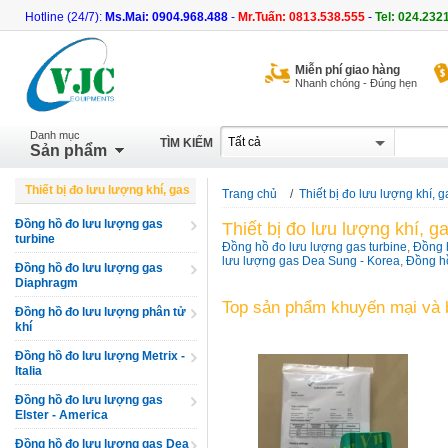
Hotline (24/7):
Ms.Mai: 0904.968.488
-
Mr.Tuấn: 0813.538.555
-
Tel: 024.232
Miễn phí giao hàng
Nhanh chóng - Đúng hẹn
Danh mục
TÌM KIẾM
Sản phẩm
Thiết bị đo lưu lượng khí, gas
Trang chủ
/
Thiết bị đo lưu lượng khí, g
Đồng hồ đo lưu lượng gas
Thiết bị đo lưu lượng khí, g
turbine
Đồng hồ đo lưu lượng gas turbine
,
Đồng 
lưu lượng gas Dea Sung - Korea
,
Đồng hồ
Đồng hồ đo lưu lượng gas
Diaphragm
Top sản phẩm khuyến mại và 
Đồng hồ đo lưu lượng phân tử
khí
Đồng hồ đo lưu lượng Metrix -
Italia
Đồng hồ đo lưu lượng gas
Elster - America
Đồng hồ đo lưu lượng gas Dea