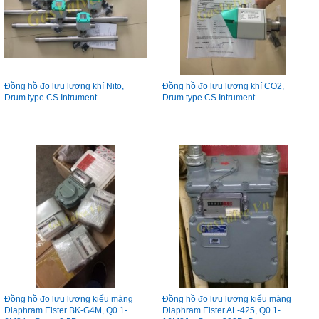
Đồng hồ đo lưu lượng khí Nito,
Đồng hồ đo lưu lượng khí CO2,
Drum type CS Intrument
Drum type CS Intrument
Đồng hồ đo lưu lượng kiểu màng
Đồng hồ đo lưu lượng kiểu màng
Diaphram Elster BK-G4M, Q0.1-
Diaphram Elster AL-425, Q0.1-