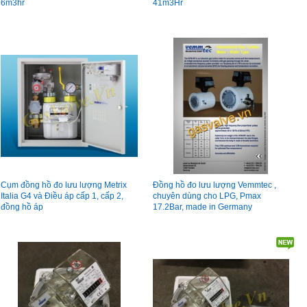
6m3hr
41m3Hr
Cụm đồng hồ đo lưu lượng Metrix
Đồng hồ đo lưu lượng Vemmtec ,
Italia G4 và Điều áp cấp 1, cấp 2,
chuyên dùng cho LPG, Pmax
đồng hồ áp
17.2Bar, made in Germany