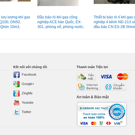
 lưu lượng khí gas
Đầu báo rò khí gas công
Thiết bị báo rò rỉ khí gas
Q100, DN50,
nghiệp ACE hàn Quốc, EX-
nghiệp 4 kênh ND-213 v
 Qmin 10m3,
301, phòng nổ, phòng nước,
đầu báo CN EX-2B Shin
m3
vỏ hợp kim
Hàn Quốc
Kết nối với chúng tôi
Thanh toán Tiện lợi
Facebook
Google+
ZingMe
An toàn & Bảo mật
Youtube
Twitter