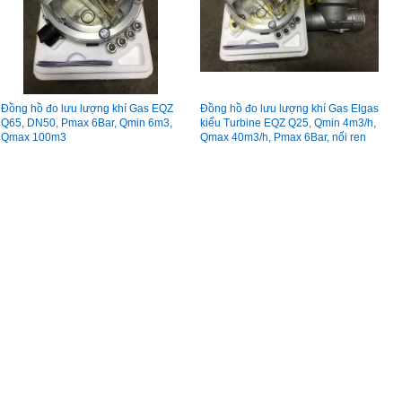
Đồng hồ đo lưu lượng khí Gas EQZ
Đồng hồ đo lưu lượng khí Gas Elgas
Q65, DN50, Pmax 6Bar, Qmin 6m3,
kiểu Turbine EQZ Q25, Qmin 4m3/h,
Qmax 100m3
Qmax 40m3/h, Pmax 6Bar, nối ren
50A