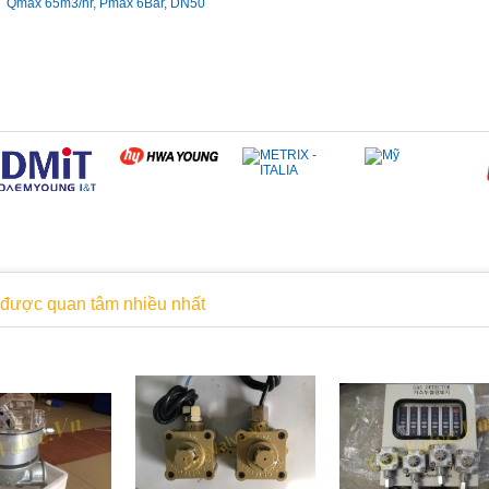
Qmax 65m3/hr, Pmax 6Bar, DN50
được quan tâm nhiều nhất