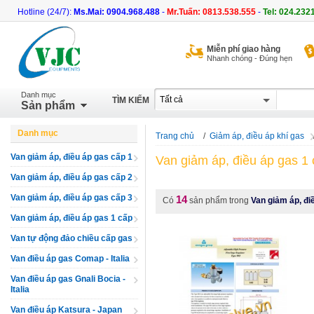
Hotline (24/7):
Ms.Mai: 0904.968.488
-
Mr.Tuấn: 0813.538.555
-
Tel: 024.232
Miễn phí giao hàng
Nhanh chóng - Đúng hẹn
Danh mục
TÌM KIẾM
Sản phẩm
Danh mục
Trang chủ
/
Giảm áp, điều áp khí gas
Van giảm áp, điều áp gas cấp 1
Van giảm áp, điều áp gas 1
Van giảm áp, điều áp gas cấp 2
Van giảm áp, điều áp gas cấp 3
14
Có
sản phẩm trong
Van giảm áp, đi
Van giảm áp, điều áp gas 1 cấp
Van tự động đảo chiều cấp gas
Van điều áp gas Comap - Italia
Van điều áp gas Gnali Bocia -
Italia
Van điều áp Katsura - Japan