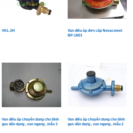
VKL-2H
Van điều áp đơn cấp Novacomet
BP-1803
Van điều áp chuyên dung cho bình
Van điều áp chuyên dung cho bình
gas dân dụng , van ngang , mẫu 3
gas dân dụng , van ngang , mẫu 2