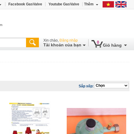
Facebook GasValve
Youtube GasValve
Thêm
âm
Xin chào,
Đăng nhập
0
Tài khoản của bạn
Giỏ hàng
Sắp xếp: