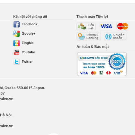
Kết nối với chúng tôi
Thanh toán Tiện lợi
Facebook
Google+
ZingMe
An toàn & Bảo mật
Youtube
Twitter
shi, Osaka 550-0015 Japan.
707
valve.vn
 Hà Nội.
valve.vn