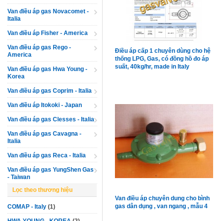
Van điều áp gas Novacomet -
Italia
Van điều áp Fisher - America
Van điều áp gas Rego -
Điều áp cấp 1 chuyên dùng cho hệ
America
thống LPG, Gas, có đồng hồ đo áp
suất, 40kg/hr, made in Italy
Van điều áp gas Hwa Young -
Korea
Van điều áp gas Coprim - Italia
Van điều áp Itokoki - Japan
Van điều áp gas Clesses - Italia
Van điều áp gas Cavagna -
Italia
Van điều áp gas Reca - Italia
Van điều áp gas YungShen Gas
- Taiwan
Lọc theo thương hiệu
Van điều áp chuyên dung cho bình
gas dân dụng , van ngang , mẫu 4
COMAP - Italy
(1)