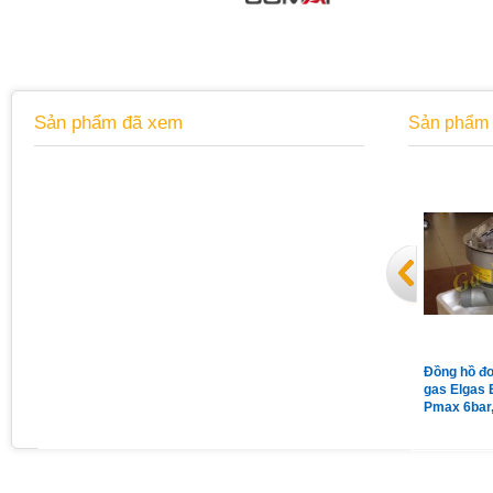
Sản phẩm đã xem
Sản phẩm 
Đồng hồ áp suất chân sau có
Van giảm áp gas Madas
Đồng hồ đo
vành mặt 63 có dầu 15Kg
MG/2MCS DN65 nối bích
gas Elgas 
Pmax = 1bar
Pmax 6bar
Qmax 160