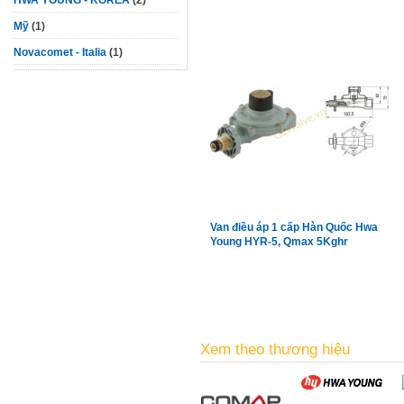
HWA YOUNG - KOREA
(2)
Mỹ
(1)
Novacomet - Italia
(1)
Van điều áp 1 cấp Hàn Quốc Hwa
Young HYR-5, Qmax 5Kghr
Xem theo thương hiệu