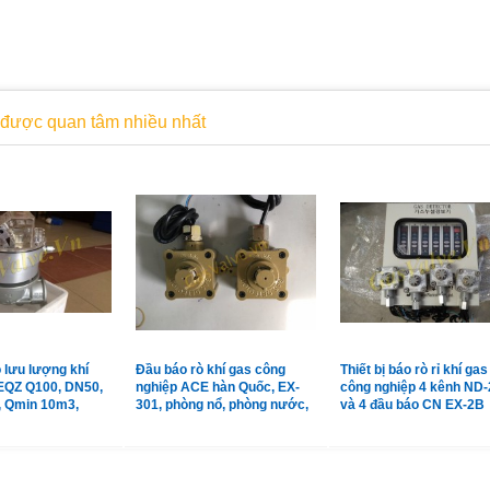
được quan tâm nhiều nhất
 lưu lượng khí
Đầu báo rò khí gas công
Thiết bị báo rò rỉ khí gas
EQZ Q100, DN50,
nghiệp ACE hàn Quốc, EX-
công nghiệp 4 kênh ND-
, Qmin 10m3,
301, phòng nổ, phòng nước,
và 4 đầu báo CN EX-2B
m3
vỏ hợp kim
Shinwoo Hàn Quốc