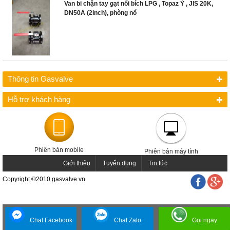
Van bi chặn tay gạt nối bích LPG , Topaz Ý , JIS 20K,
DN50A (2inch), phòng nổ
Thông tin Gasvalve
Hỗ trợ khách hàng
Phiên bản mobile
Phiên bản máy tính
Giới thiệu
Tuyển dụng
Tin tức
Copyright ©2010 gasvalve.vn
Chat Facebook
Chat Zalo
Gọi ngay