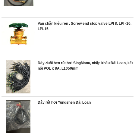
Van chặn kiểu ren , Screw end stop valve LPI 8, LPI -10,
LPI-15
Dây đuôi heo rút hơi SingMaou, nhập khẩu Đài Loan, kết
nối POL x 8A, L1050mm
Dây rút hơi Yungshen Đài Loan