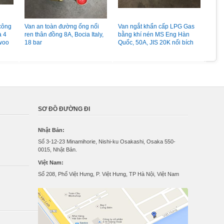
 công
Van an toàn đường ống nối
Van ngắt khẩn cấp LPG Gas
Van 
à 4
ren thân đồng 8A, Bocia Italy,
bằng khí nén MS Eng Hàn
LPG
woo
18 bar
Quốc, 50A, JIS 20K nối bích
đồng
Pc 
SƠ ĐỒ ĐƯỜNG ĐI
Nhật Bản:
Số 3-12-23 Minamihorie, Nishi-ku Osakashi, Osaka 550-
0015, Nhật Bản.
Việt Nam:
Số 208, Phố Việt Hưng, P. Việt Hưng, TP Hà Nội, Việt Nam