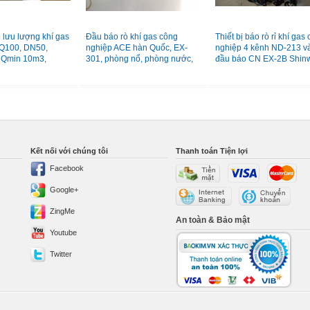
 lưu lượng khí gas
Đầu báo rò khí gas công
Thiết bị báo rò rỉ khí gas
Q100, DN50,
nghiệp ACE hàn Quốc, EX-
nghiệp 4 kênh ND-213 v
 Qmin 10m3,
301, phòng nổ, phòng nước,
đầu báo CN EX-2B Shin
m3
vỏ hợp kim
Hàn Quốc
Kết nối với chúng tôi
Thanh toán Tiện lợi
Facebook
Google+
ZingMe
An toàn & Bảo mật
Youtube
Twitter