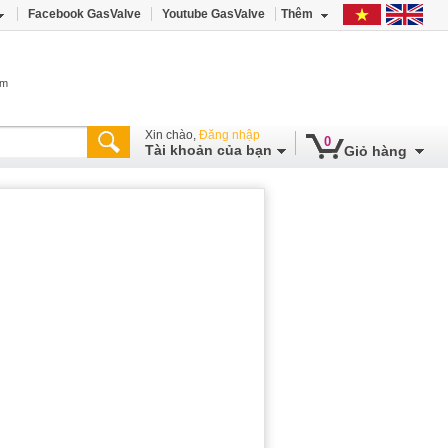
Facebook GasValve
Youtube GasValve
Thêm
âm
Xin chào,
Đăng nhập
0
Tài khoản của bạn
Giỏ hàng