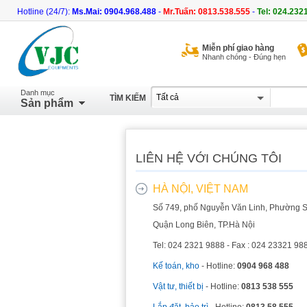
Hotline (24/7):
Ms.Mai: 0904.968.488
-
Mr.Tuấn: 0813.538.555
-
Tel: 024.232
Miễn phí giao hàng
Nhanh chóng - Đúng hẹn
Danh mục
TÌM KIẾM
Sản phẩm
LIÊN HỆ VỚI CHÚNG TÔI
HÀ NỘI, VIỆT NAM
Số 749, phố Nguyễn Văn Linh, Phường S
Quận Long Biên, TP.Hà Nội
Tel: 024 2321 9888 - Fax : 024 23321 98
Kế toán, kho
- Hotline:
0904 968 488
Vật tư, thiết bị
- Hotline:
0813 538 555