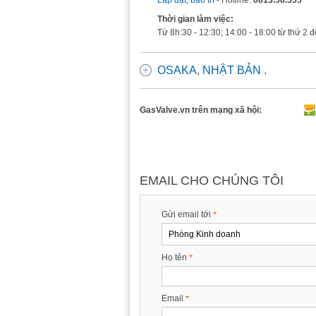
Lắp đặt, bảo trì
- Hotline:
0813.58.555
Thời gian làm việc:
Từ 8h:30 - 12:30; 14:00 - 18:00 từ thứ 2 
OSAKA, NHẬT BẢN .
GasValve.vn trên mạng xã hội:
EMAIL CHO CHÚNG TÔI
Gửi email tới
Họ tên
Email