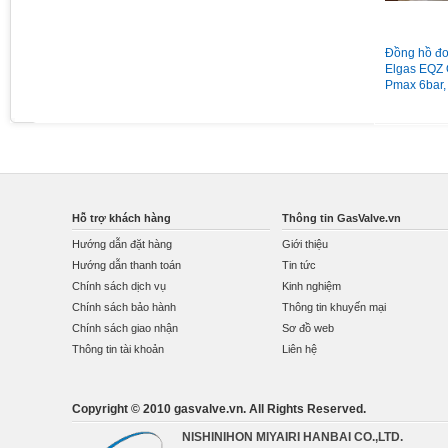
Đồng hồ áp suất chân sau có
Van giảm áp gas Madas
Đồng hồ đo
vành mặt 63 có dầu 15Kg
MG/2MCS DN65 nối bích
Elgas EQZ 
Pmax = 1bar
Pmax 6bar,
Qmax 160
Hỗ trợ khách hàng
Thông tin GasValve.vn
Hướng dẫn đặt hàng
Giới thiệu
Hướng dẫn thanh toán
Tin tức
Chính sách dịch vụ
Kinh nghiệm
Chính sách bảo hành
Thông tin khuyến mại
Chính sách giao nhận
Sơ đồ web
Thông tin tài khoản
Liên hệ
Copyright © 2010 gasvalve.vn. All Rights Reserved.
NISHINIHON MIYAIRI HANBAI CO.,LTD.