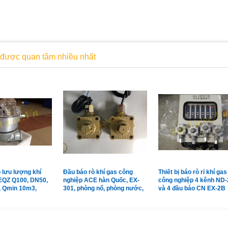
được quan tâm nhiều nhất
 lưu lượng khí
Đầu báo rò khí gas công
Thiết bị báo rò rỉ khí gas
EQZ Q100, DN50,
nghiệp ACE hàn Quốc, EX-
công nghiệp 4 kênh ND-
, Qmin 10m3,
301, phòng nổ, phòng nước,
và 4 đầu báo CN EX-2B
m3
vỏ hợp kim
Shinwoo Hàn Quốc