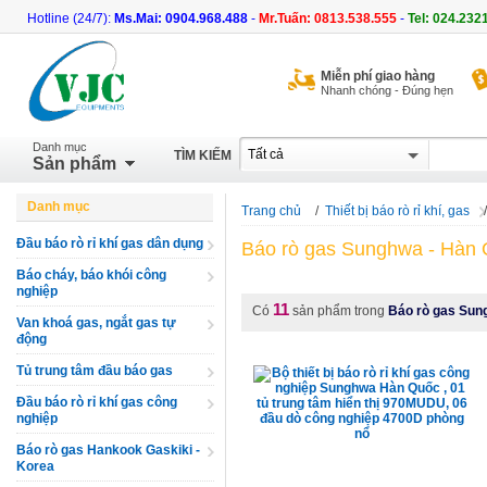
Hotline (24/7):
Ms.Mai: 0904.968.488
-
Mr.Tuấn: 0813.538.555
-
Tel: 024.232
Miễn phí giao hàng
Nhanh chóng - Đúng hẹn
Danh mục
TÌM KIẾM
Sản phẩm
Danh mục
Trang chủ
/
Thiết bị báo rò rỉ khí, gas
Đầu báo rò rỉ khí gas dân dụng
Báo rò gas Sunghwa - Hàn
Báo cháy, báo khói công
nghiệp
11
Có
sản phẩm trong
Báo rò gas Sun
Van khoá gas, ngắt gas tự
động
Tủ trung tâm đầu báo gas
Đầu báo rò rỉ khí gas công
nghiệp
Báo rò gas Hankook Gaskiki -
Korea