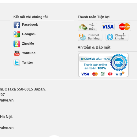
Kết nối với chúng tôi
Thanh toán Tiện lợi
Facebook
Google+
ZingMe
An toàn & Bảo mật
Youtube
Twitter
shi, Osaka 550-0015 Japan.
707
valve.vn
 Hà Nội.
valve.vn