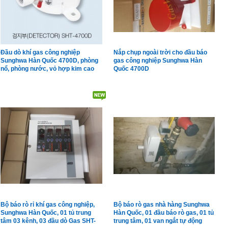
Đầu dò khí gas công nghiệp
Nắp chụp ngoài trời cho đầu báo
Sunghwa Hàn Quốc 4700D, phòng
gas công nghiệp Sunghwa Hàn
nổ, phòng nước, vỏ hợp kim cao
Quốc 4700D
cấp
Bộ báo rò rỉ khí gas công nghiệp,
Bộ báo rò gas nhà hàng Sunghwa
Sunghwa Hàn Quốc, 01 tủ trung
Hàn Quốc, 01 đầu báo rò gas, 01 tủ
tâm 03 kênh, 03 đầu dò Gas SHT-
trung tâm, 01 van ngắt tự động