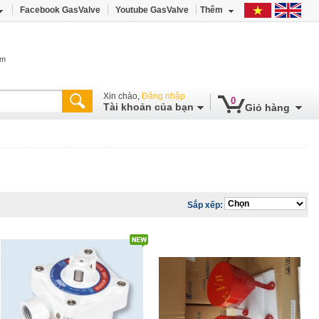
Facebook GasValve
Youtube GasValve
Thêm
âm
Xin chào,
Đăng nhập
0
Tài khoản của bạn
Giỏ hàng
Sắp xếp: