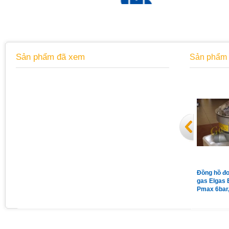
Sản phẩm đã xem
Sản phẩm 
Đồng hồ áp suất chân sau có
Van giảm áp gas Madas
Đồng hồ đo
vành mặt 63 có dầu 15Kg
MG/2MCS DN65 nối bích
gas Elgas 
Pmax = 1bar
Pmax 6bar
Qmax 160