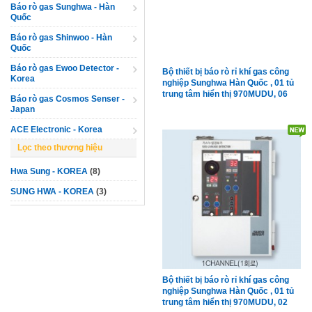
Báo rò gas Sunghwa - Hàn
Quốc
Báo rò gas Shinwoo - Hàn
Quốc
Báo rò gas Ewoo Detector -
Bộ thiết bị báo rò rỉ khí gas công
Korea
nghiệp Sunghwa Hàn Quốc , 01 tủ
trung tâm hiển thị 970MUDU, 06
Báo rò gas Cosmos Senser -
đầu dò công nghiệp 4700D phòng
Japan
nổ
ACE Electronic - Korea
Lọc theo thương hiệu
Hwa Sung - KOREA
(8)
SUNG HWA - KOREA
(3)
Bộ thiết bị báo rò rỉ khí gas công
nghiệp Sunghwa Hàn Quốc , 01 tủ
trung tâm hiển thị 970MUDU, 02