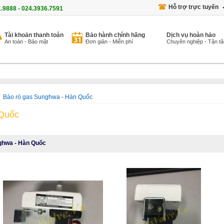
Hỗ trợ trực tuyến
1.9888 - 024.3936.7591
Tài khoản thanh toán
Bảo hành chính hãng
Dịch vụ hoàn hảo
An toàn - Bảo mật
Đơn giản - Miễn phí
Chuyên nghiệp - Tận t
/
Báo rò gas Sunghwa - Hàn Quốc
 Quốc
ghwa - Hàn Quốc