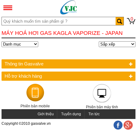
0
MÁY HOÁ HƠI GAS KAGLA VAPORIZE - JAPAN
Thông tin Gasvalve
Hỗ trợ khách hàng
Phiên bản mobile
Phiên bản máy tính
Giới thiệu
Tuyển dụng
Tin tức
Copyright ©2010 gasvalve.vn