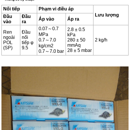
Nối tiếp
Phạm vi điều áp
Lưu lượng
Đầu
Đầu
Áp vào
Áp ra
vào
ra
0.07～0.7
2.8 ± 0.5
Ren
Đầu
MPa
kPa
ngoài
nối
0.7～7.0
280 ± 50
2 kg/h
POL
tiếp φ
mmAq
kg/cm2
(SP)
9.5
28 ± 5 mbar
0.7～7.0 bar