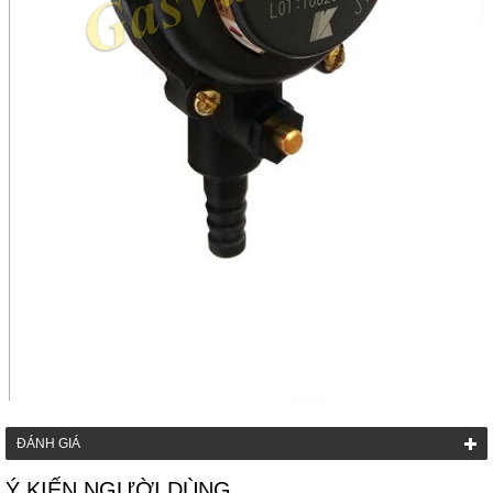
ĐÁNH GIÁ
Ý KIẾN NGƯỜI DÙNG