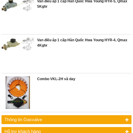
Van điều áp 1 cấp Hàn Quốc Hwa Young HYR-5, Qmax
5Kghr
Van điều áp 1 cấp Hàn Quốc Hwa Young HYR-4, Qmax
4Kghr
Combo VKL-2H và day
Thông tin Gasvalve
Hỗ trợ khách hàng