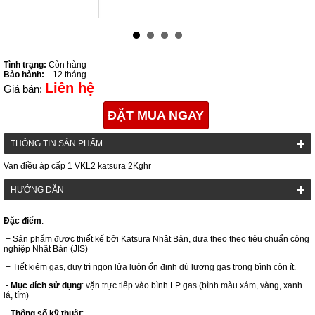
Tình trạng:
Còn hàng
Bảo hành:
12 tháng
Liên hệ
Giá bán:
ĐẶT MUA NGAY
THÔNG TIN SẢN PHẨM
Van điều áp cấp 1 VKL2 katsura 2Kghr
HƯỚNG DẪN
Đặc điểm
:
+ Sản phẩm được thiết kế bởi Katsura Nhật Bản, dựa theo theo tiêu chuẩn công
nghiệp Nhật Bản (JIS)
+ Tiết kiệm gas, duy trì ngọn lửa luôn ổn định dù lượng gas trong bình còn ít.
-
Mục đích sử dụng
: vặn trực tiếp vào bình LP gas (bình màu xám, vàng, xanh
lá, tím)
-
Thông số kỹ thuật
: