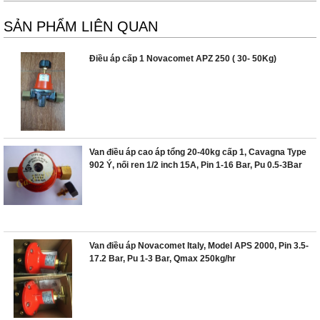
SẢN PHẨM LIÊN QUAN
Điều áp cấp 1 Novacomet APZ 250 ( 30- 50Kg)
Van điều áp cao áp tổng 20-40kg cấp 1, Cavagna Type
902 Ý, nối ren 1/2 inch 15A, Pin 1-16 Bar, Pu 0.5-3Bar
Van điều áp Novacomet Italy, Model APS 2000, Pin 3.5-
17.2 Bar, Pu 1-3 Bar, Qmax 250kg/hr