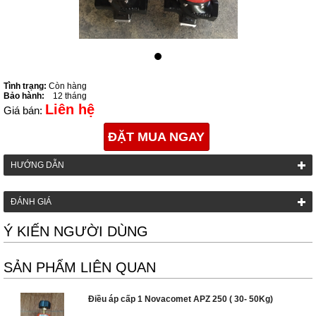
Tình trạng:
Còn hàng
Bảo hành:
12 tháng
Liên hệ
Giá bán:
ĐẶT MUA NGAY
HƯỚNG DẪN
ĐÁNH GIÁ
Ý KIẾN NGƯỜI DÙNG
SẢN PHẨM LIÊN QUAN
Điều áp cấp 1 Novacomet APZ 250 ( 30- 50Kg)