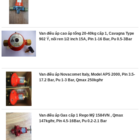
Van điều áp cao áp tổng 20-40kg cấp 1, Cavagna Type
902 Ý, nối ren 1/2 inch 15A, Pin 1-16 Bar, Pu 0.5-3Bar
Van điều áp Novacomet Italy, Model APS 2000, Pin 3.5-
17.2 Bar, Pu 1-3 Bar, Qmax 250kg/hr
Van điều áp Gas cấp 1 Rego Mỹ 1584VN , Qmax
147kg/hr, Pin 4.5-16Bar, Pu 0.2-2.1 Bar