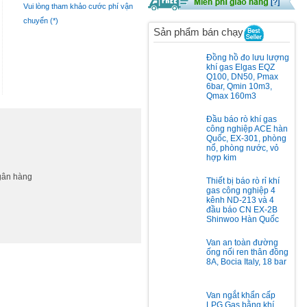
Vui lòng tham khảo cước phí vận
chuyển (*)
Sản phẩm bán chạy
Đồng hồ đo lưu lượng
khí gas Elgas EQZ
Q100, DN50, Pmax
6bar, Qmin 10m3,
Qmax 160m3
Đầu báo rò khí gas
công nghiệp ACE hàn
Quốc, EX-301, phòng
nổ, phòng nước, vỏ
hợp kim
ngân hàng
Thiết bị báo rò rỉ khí
gas công nghiệp 4
kênh ND-213 và 4
đầu báo CN EX-2B
Shinwoo Hàn Quốc
Van an toàn đường
ống nối ren thân đồng
8A, Bocia Italy, 18 bar
Van ngắt khẩn cấp
LPG Gas bằng khí