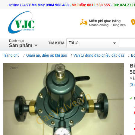
Hotline (24/7):
Ms.Mai: 0904.968.488
-
Mr.Tuấn: 0813.538.555
-
Tel: 024.232
Miễn phí giao hàng
Nhanh chóng - Đúng hẹn
Danh mục
TÌM KIẾM
Sản phẩm
Trang chủ
/
Giảm áp, điều áp khí gas
/
Van tự động đảo chiều cấp gas
/
Bộ
B
Zoom
5
Mã
(
0 