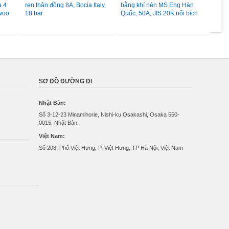
à 4
ren thân đồng 8A, Bocia Italy,
bằng khí nén MS Eng Hàn
LPG
woo
18 bar
Quốc, 50A, JIS 20K nối bích
đồng
Pc 
SƠ ĐỒ ĐƯỜNG ĐI
Nhật Bản:
Số 3-12-23 Minamihorie, Nishi-ku Osakashi, Osaka 550-
0015, Nhật Bản.
Việt Nam:
Số 208, Phố Việt Hưng, P. Việt Hưng, TP Hà Nội, Việt Nam