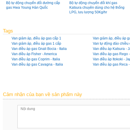
Bộ tự động chuyển đổi đường cấp
Bộ tự động chuyển đổi khí gas
gas Hwa Young Hàn Quốc
Katsura chuyên dùng cho hệ thống
LPG, lưu lượng 50Kg/hr
Tags
Van giảm áp, điều áp gas cấp 1
Van giảm áp, điều áp g
Van giảm áp, điều áp gas 1 cấp
Van tự động đảo chiều
Van điều áp gas Gnali Bocia - Italia
Van điều áp Katsura - 
Van điều áp Fisher - America
Van điều áp gas Rego 
Van điều áp gas Coprim - Italia
Van điều áp Itokoki - J
Van điều áp gas Cavagna - Italia
Van điều áp gas Reca - 
Cảm nhận của bạn về sản phẩm này