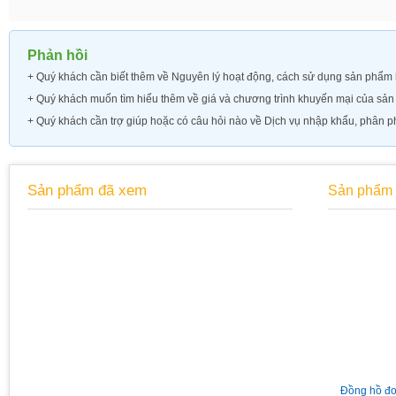
Phản hồi
+ Quý khách cần biết thêm về
Nguyên lý hoạt động, cách sử dụng sản phẩm h
+ Quý khách muốn tìm hiểu thêm về
giá và chương trình khuyến mại của sả
+ Quý khách cần trợ giúp hoặc có câu hỏi nào về Dịch vụ nhập khẩu, phân ph
Sản phẩm đã xem
Sản phẩm 
Đồng hồ áp suất chân sau có
Van giảm áp gas Madas
Đồng hồ đo