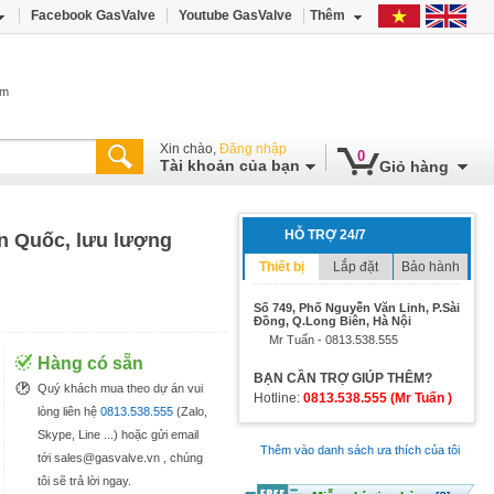
Facebook GasValve
Youtube GasValve
Thêm
âm
Xin chào,
Đăng nhập
0
Tài khoản của bạn
Giỏ hàng
HỖ TRỢ 24/7
n Quốc, lưu lượng
Thiết bị
Lắp đặt
Bảo hành
Số 749, Phố Nguyễn Văn Linh, P.Sài
Đồng, Q.Long Biên, Hà Nội
Mr Tuấn - 0813.538.555
Hàng có sẵn
BẠN CẦN TRỢ GIÚP THÊM?
Quý khách mua theo dự án vui
Hotline:
0813.538.555 (Mr Tuấn )
lòng liên hệ
0813.538.555
(Zalo,
Skype, Line ...) hoặc gửi email
Thêm vào danh sách ưa thích của tôi
tới sales@gasvalve.vn , chúng
tôi sẽ trả lời ngay.