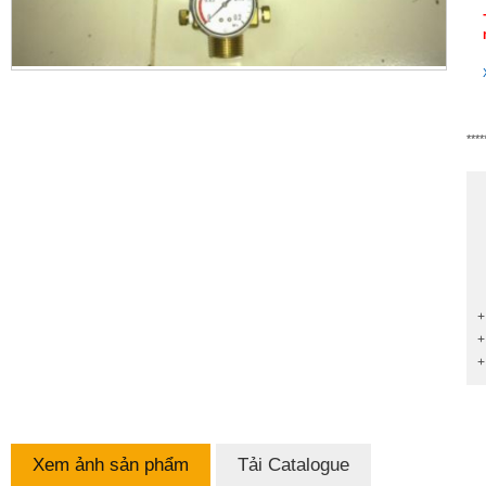
****
+
+
+
Xem ảnh sản phẩm
Tải Catalogue