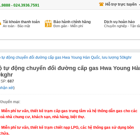
Hỗ trợ trực tuyến
1.9888 - 024.3936.7591
Tài khoản thanh toán
Bảo hành chính hãng
Dịch vụ hoàn hảo
An toàn - Bảo mật
Đơn giản - Miễn phí
Chuyên nghiệp - Tận t
 tự động chuyển đổi đường cấp gas Hwa Young Hàn Quốc, lưu lượng 50kghr
ộ tự động chuyển đổi đường cấp gas Hwa Young Hà
0kghr
 SP:
687
nhận xét
)
Khuyến mại:
- Miễn phí tư vấn, thiết kế trạm cấp gas trung tâm và hệ thống dẫn gas cho các
toà nhà chung cư, khách sạn, nhà hàng, biệt thự.
- Miễn phí tư vấn, thiết kế trạm chiết nạp LPG, các hệ thống gas sử dụng bồn
chứa.