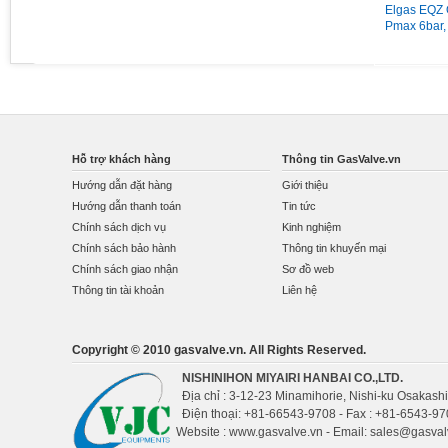
vành mặt 63 có dầu 15Kg
MG/2MCS DN65 nối bích
Elgas EQZ 
Pmax = 1bar
Pmax 6bar,
Qmax 160
Hỗ trợ khách hàng
Thông tin GasValve.vn
Hướng dẫn đặt hàng
Giới thiệu
Hướng dẫn thanh toán
Tin tức
Chính sách dịch vụ
Kinh nghiệm
Chính sách bảo hành
Thông tin khuyến mại
Chính sách giao nhận
Sơ đồ web
Thông tin tài khoản
Liên hệ
Copyright © 2010 gasvalve.vn. All Rights Reserved.
NISHINIHON MIYAIRI HANBAI CO.,LTD.
Địa chỉ : 3-12-23 Minamihorie, Nishi-ku Osakas
Điện thoại: +81-66543-9708 - Fax : +81-6543-9
Website : www.gasvalve.vn - Email: sales@gasval