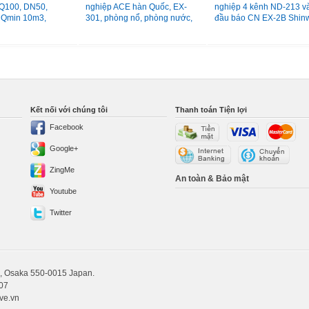
Q100, DN50,
nghiệp ACE hàn Quốc, EX-
nghiệp 4 kênh ND-213 v
 Qmin 10m3,
301, phòng nổ, phòng nước,
đầu báo CN EX-2B Shin
m3
vỏ hợp kim
Hàn Quốc
Kết nối với chúng tôi
Thanh toán Tiện lợi
Facebook
Google+
ZingMe
An toàn & Bảo mật
Youtube
Twitter
hi, Osaka 550-0015 Japan.
707
ve.vn