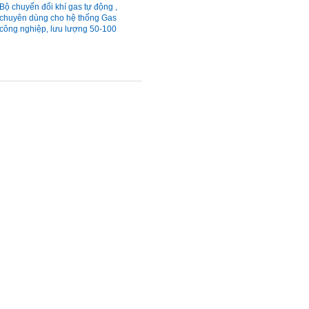
Bộ chuyển đổi khí gas tự động ,
chuyên dùng cho hệ thống Gas
công nghiệp, lưu lượng 50-100
kg/h, made in Korea