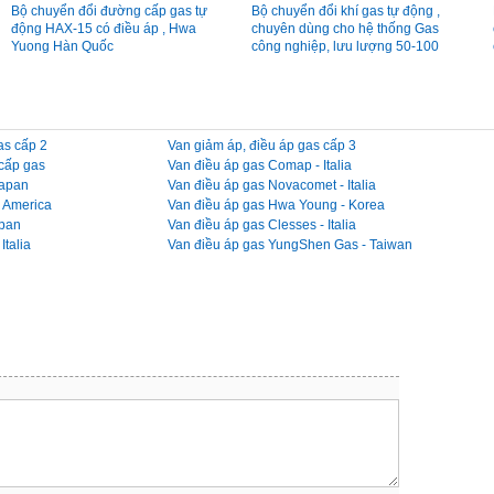
Bộ chuyển đổi đường cấp gas tự
Bộ chuyển đổi khí gas tự động ,
động HAX-15 có điều áp , Hwa
chuyên dùng cho hệ thống Gas
Yuong Hàn Quốc
công nghiệp, lưu lượng 50-100
kg/h, made in Korea
as cấp 2
Van giảm áp, điều áp gas cấp 3
 cấp gas
Van điều áp gas Comap - Italia
Japan
Van điều áp gas Novacomet - Italia
- America
Van điều áp gas Hwa Young - Korea
apan
Van điều áp gas Clesses - Italia
Italia
Van điều áp gas YungShen Gas - Taiwan