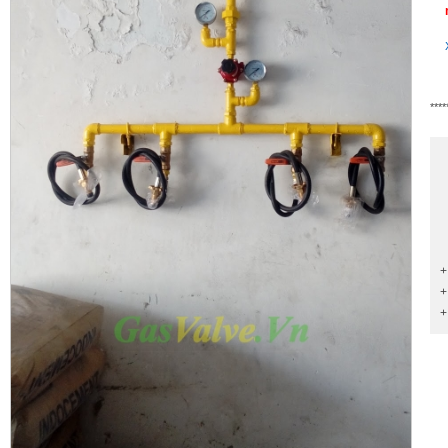
****
+
+
+