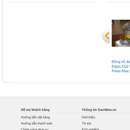
Đồng hồ áp suất chân sau có
Van giảm áp gas Madas
Đồng hồ đo
vành mặt 63 có dầu 15Kg
MG/2MCS DN65 nối bích
Elgas EQZ 
Pmax = 1bar
Pmax 6bar,
Qmax 160
Hỗ trợ khách hàng
Thông tin GasValve.vn
Hướng dẫn đặt hàng
Giới thiệu
Hướng dẫn thanh toán
Tin tức
Chính sách dịch vụ
Kinh nghiệm