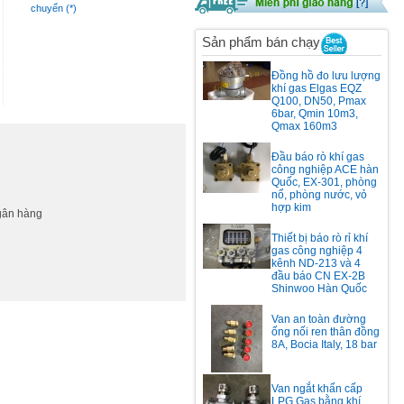
chuyển (*)
Sản phẩm bán chạy
Đồng hồ đo lưu lượng
khí gas Elgas EQZ
Q100, DN50, Pmax
6bar, Qmin 10m3,
Qmax 160m3
Đầu báo rò khí gas
công nghiệp ACE hàn
Quốc, EX-301, phòng
nổ, phòng nước, vỏ
hợp kim
ngân hàng
Thiết bị báo rò rỉ khí
gas công nghiệp 4
kênh ND-213 và 4
đầu báo CN EX-2B
Shinwoo Hàn Quốc
Van an toàn đường
ống nối ren thân đồng
8A, Bocia Italy, 18 bar
Van ngắt khẩn cấp
LPG Gas bằng khí