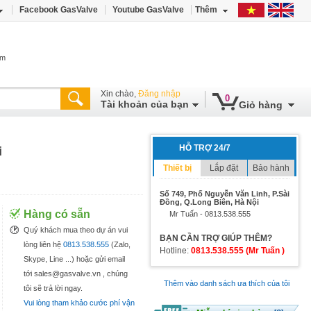
Facebook GasValve
Youtube GasValve
Thêm
âm
Xin chào,
Đăng nhập
0
Tài khoản của bạn
Giỏ hàng
HỖ TRỢ 24/7
i
Thiết bị
Lắp đặt
Bảo hành
Số 749, Phố Nguyễn Văn Linh, P.Sài
Đồng, Q.Long Biên, Hà Nội
Hàng có sẵn
Mr Tuấn - 0813.538.555
Quý khách mua theo dự án vui
BẠN CẦN TRỢ GIÚP THÊM?
lòng liên hệ
0813.538.555
(Zalo,
Hotline:
0813.538.555 (Mr Tuấn )
Skype, Line ...) hoặc gửi email
tới sales@gasvalve.vn , chúng
Thêm vào danh sách ưa thích của tôi
tôi sẽ trả lời ngay.
Vui lòng tham khảo cước phí vận