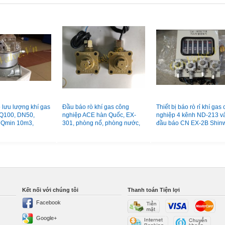
 lưu lượng khí gas
Đầu báo rò khí gas công
Thiết bị báo rò rỉ khí gas
Q100, DN50,
nghiệp ACE hàn Quốc, EX-
nghiệp 4 kênh ND-213 v
 Qmin 10m3,
301, phòng nổ, phòng nước,
đầu báo CN EX-2B Shin
m3
vỏ hợp kim
Hàn Quốc
Kết nối với chúng tôi
Thanh toán Tiện lợi
Facebook
Google+