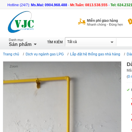
Hotline (24/7):
Ms.Mai: 0904.968.488
-
Mr.Tuấn: 0813.538.555
-
Tel: 024.232
Miễn phí giao hàng
Nhanh chóng - Đúng hẹn
Danh mục
TÌM KIẾM
Sản phẩm
Trang chủ
/
Dịch vụ ngành gas LPG
/
Lắp đặt hệ thống gas nhà hàng
/
Dàn
Dà
Zoom
Mã
(
0 