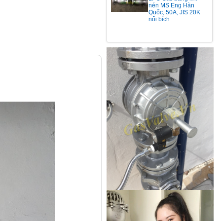
nén MS Eng Hàn
Quốc, 50A, JIS 20K
nối bích