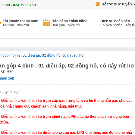
Hỗ trợ trực tuyến
1.9888 - 024.3936.7591
Tài khoản thanh toán
Bảo hành chính hãng
Dịch vụ hoàn hảo
An toàn - Bảo mật
Đơn giản - Miễn phí
Chuyên nghiệp - Tận t
 góp 4 bình , 01 điều áp, 02 đồng hồ, có dây rút hơi
n góp 4 bình , 01 điều áp, 02 đồng hồ, có dây rút hơ
 SP:
550
nhận xét
)
Khuyến mại:
- Miễn phí tư vấn, thiết kế trạm cấp gas trung tâm và hệ thống dẫn gas cho các
toà nhà chung cư, khách sạn, nhà hàng, biệt thự.
- Miễn phí tư vấn, thiết kế trạm chiết nạp LPG, các hệ thống gas sử dụng bồn
chứa.
- Miễn phí tư vấn, thiết kế đường ống cấp gas LPG ống thép, ống đồng cho nhà