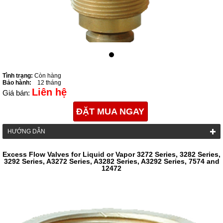
Tình trạng:
Còn hàng
Bảo hành:
12 tháng
Liên hệ
Giá bán:
ĐẶT MUA NGAY
HƯỚNG DẪN
Excess Flow Valves for Liquid or Vapor 3272 Series, 3282 Series,
3292 Series, A3272 Series, A3282 Series, A3292 Series, 7574 and
12472