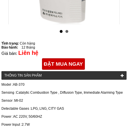
Tình trạng:
Còn hàng
Bảo hành:
12 tháng
Liên hệ
Giá bán:
ĐẶT MUA NGAY
THÔNG TIN SẢN PHẨM
Model :AB-370
Sensing :Catalytic Combustion Type , Diffusion Type, Immediate Alarming Type
Sensor :MI-02
Detectable Gases :LPG, LNG, CITY GAS
Power :AC 220V, 50/60HZ
Power Input :2.7W