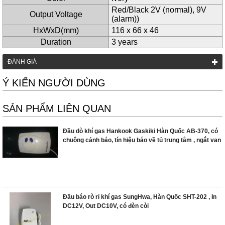
Red/Black 2V (normal), 9V
Output Voltage
(alarm))
HxWxD(mm)
116 x 66 x 46
Duration
3 years
ĐÁNH GIÁ
Ý KIẾN NGƯỜI DÙNG
SẢN PHẨM LIÊN QUAN
Đầu dò khí gas Hankook Gaskiki Hàn Quốc AB-370, có
chuông cảnh báo, tín hiệu báo về tủ trung tâm , ngắt van
điện từ
Đầu báo rò rỉ khí gas SungHwa, Hàn Quốc SHT-202 , In
DC12V, Out DC10V, có đèn còi