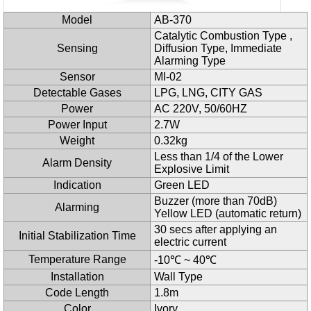
Model
AB-370
Catalytic Combustion Type ,
Sensing
Diffusion Type, Immediate
Alarming Type
Sensor
MI-02
Detectable Gases
LPG, LNG, CITY GAS
Power
AC 220V, 50/60HZ
Power Input
2.7W
Weight
0.32kg
Less than 1/4 of the Lower
Alarm Density
Explosive Limit
Indication
Green LED
Buzzer (more than 70dB)
Alarming
Yellow LED (automatic return)
30 secs after applying an
Initial Stabilization Time
electric current
Temperature Range
-10℃ ~ 40℃
Installation
Wall Type
Code Length
1.8m
Color
Ivory