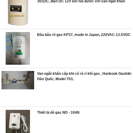
301DC, điện DC 12V kết nối được với van ngắt khẩn
cấp và tủ điều khiển trung tâm
Đầu báo rò gas KP37, made in Japan, 220VAC-13.5VDC
Van ngắt khẩn cấp khi có rò rỉ khí gas , Hankook Gaskiki
Hàn Quốc, Model 703,
Thiết bị dò gas ND ­- 104N