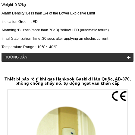
Weight :0.32kg
Alarm Density :Less than 1/4 of the Lower Explosive Limit
Indication Green :LED
Alarming :Buzzer (more than 70dB) Yellow LED (automatic return)
Initial Stabilization Time :30 secs after applying an electric current
Temperature Range :-10℃ ~ 40℃
HƯỚNG DẪN
Thiết bị báo rò rỉ khí gas Hankook Gaskiki Hàn Quốc, AB-370,
phòng chống cháy nổ, tự động ngắt van khẩn cấp