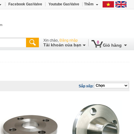
Facebook GasValve
Youtube GasValve
Thêm
âm
Xin chào,
Đăng nhập
0
Tài khoản của bạn
Giỏ hàng
Sắp xếp: