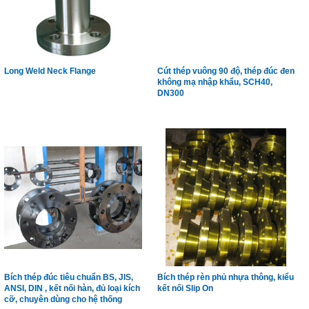
Long Weld Neck Flange
Cút thép vuông 90 độ, thép đúc đen
không mạ nhập khẩu, SCH40,
DN300
Bích thép đúc tiêu chuẩn BS, JIS,
Bích thép rèn phủ nhựa thông, kiểu
ANSI, DIN , kết nối hàn, đủ loại kích
kết nối Slip On
cỡ, chuyên dùng cho hệ thống