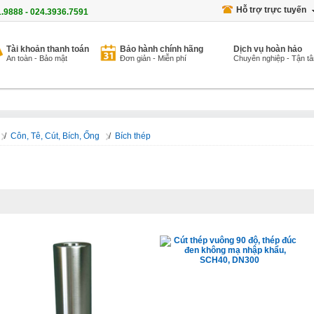
Hỗ trợ trực tuyến
1.9888 - 024.3936.7591
Tài khoản thanh toán
Bảo hành chính hãng
Dịch vụ hoàn hảo
An toàn - Bảo mật
Đơn giản - Miễn phí
Chuyên nghiệp - Tận t
/
Côn, Tê, Cút, Bích, Ống
/
Bích thép