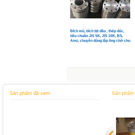
Bích mù, bích bịt đầu , thép đúc,
tiêu chuẩn JIS 5K, JIS 10K, BS,
Ansi, chuyên dùng lắp ống chờ cho
hệ thống nước, xăng dầu, gas, LPG
Sản phẩm đã xem
Sản phẩm 