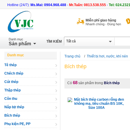
Hotline (24/7):
Ms.Mai: 0904.968.488
-
Mr.Tuấn: 0813.538.555
-
Tel: 024.232
Miễn phí giao hàng
Nhanh chóng - Đúng hẹn
Danh mục
TÌM KIẾM
Sản phẩm
Danh mục
Trang chủ
/
Thiết bị hơi, nước, khí nén
Tê thép
Bích thép
Chếch thép
Cút thép
68
Có
sản phẩm trong
Bích thép
Thập thép
Côn thu
Nắp bịt thép
Bích thép
Phụ kiện PE, PP