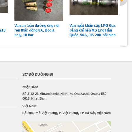
Van an toàn đường ống nối
Van ngắt khẩn cấp LPG Gas
Van
213
ren thân đồng 8A, Bocia
bằng khí nén MS Eng Hàn
LPG
Italy, 18 bar
Quốc, 50A, JIS 20K nối bích
đồng
Pc 
SƠ ĐỒ ĐƯỜNG ĐI
Nhật Bản:
Số 3-12-23 Minamihorie, Nishi-ku Osakashi, Osaka 550-
0015, Nhật Bản.
Việt Nam:
Số 208, Phố Việt Hưng, P. Việt Hưng, TP Hà Nội, Việt Nam