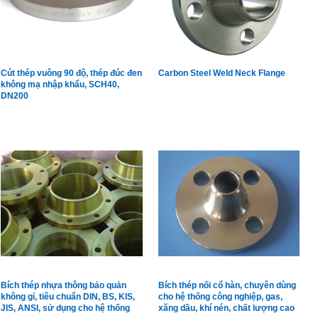
Cút thép vuông 90 độ, thép đúc đen
Carbon Steel Weld Neck Flange
không mạ nhập khẩu, SCH40,
DN200
Bích thép nhựa thông bảo quản
Bích thép nối cổ hàn, chuyên dùng
không gỉ, tiêu chuẩn DIN, BS, KIS,
cho hệ thống công nghiệp, gas,
JIS, ANSI, sử dụng cho hệ thống
xăng dầu, khí nén, chất lượng cao