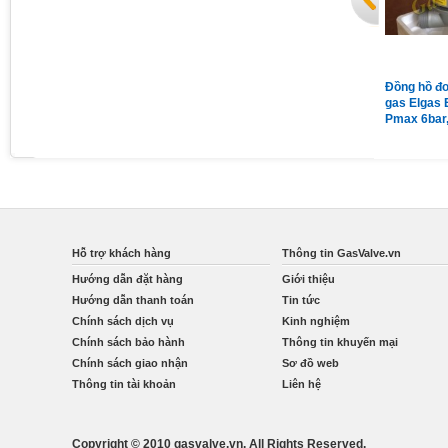
Đồng hồ áp suất chân sau có
Van giảm áp gas Madas
Đồng hồ đo
vành mặt 63 có dầu 15Kg
MG/2MCS DN65 nối bích
gas Elgas 
Pmax = 1bar
Pmax 6bar
Qmax 160
Hỗ trợ khách hàng
Thông tin GasValve.vn
Hướng dẫn đặt hàng
Giới thiệu
Hướng dẫn thanh toán
Tin tức
Chính sách dịch vụ
Kinh nghiệm
Chính sách bảo hành
Thông tin khuyến mại
Chính sách giao nhận
Sơ đồ web
Thông tin tài khoản
Liên hệ
Copyright © 2010 gasvalve.vn. All Rights Reserved.