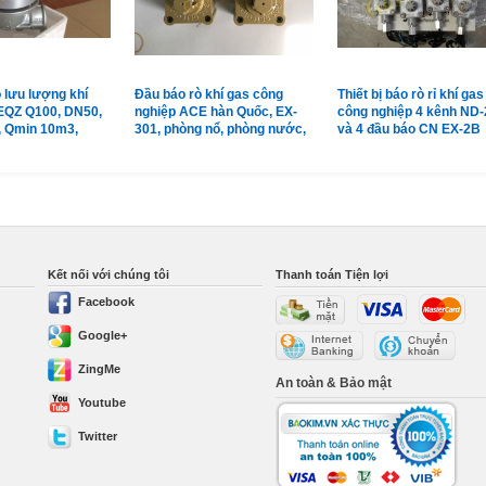
 lưu lượng khí
Đầu báo rò khí gas công
Thiết bị báo rò rỉ khí gas
EQZ Q100, DN50,
nghiệp ACE hàn Quốc, EX-
công nghiệp 4 kênh ND-
, Qmin 10m3,
301, phòng nổ, phòng nước,
và 4 đầu báo CN EX-2B
m3
vỏ hợp kim
Shinwoo Hàn Quốc
Kết nối với chúng tôi
Thanh toán Tiện lợi
Facebook
Google+
ZingMe
An toàn & Bảo mật
Youtube
Twitter