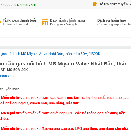
Hỗ trợ trực tuyến
1.9888 - 024.3936.7591
Tài khoản thanh toán
Bảo hành chính hãng
Dịch vụ hoàn hảo
An toàn - Bảo mật
Đơn giản - Miễn phí
Chuyên nghiệp - Tận t
 gas nối bích MS Miyairi Valve Nhật Bản, thân thép 50A, JIS20K
n cầu gas nối bích MS Miyairi Valve Nhật Bản, thân 
 SP:
MS-50A-20K
nhận xét
)
Khuyến mại:
- Miễn phí tư vấn, thiết kế trạm cấp gas trung tâm và hệ thống dẫn gas cho các
toà nhà chung cư, khách sạn, nhà hàng, biệt thự.
- Miễn phí tư vấn, thiết kế trạm chiết nạp LPG, các hệ thống gas sử dụng bồn
chứa.
- Miễn phí tư vấn, thiết kế đường ống cấp gas LPG ống thép, ống đồng cho nhà