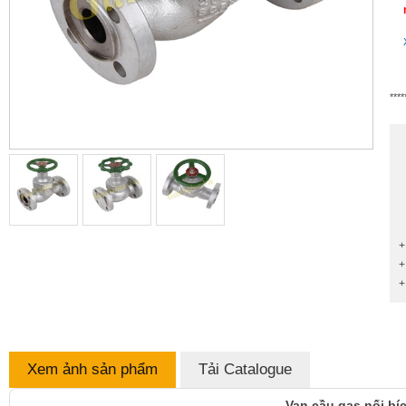
****
+
+
+
Xem ảnh sản phẩm
Tải Catalogue
Van cầu gas nối bíc