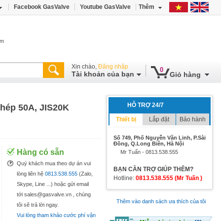
Facebook GasValve
Youtube GasValve
Thêm
âm
Xin chào,
Đăng nhập
0
Tài khoản của bạn
Giỏ hàng
HỖ TRỢ 24/7
thép 50A, JIS20K
Thiết bị
Lắp đặt
Bảo hành
Số 749, Phố Nguyễn Văn Linh, P.Sài
Đồng, Q.Long Biên, Hà Nội
Hàng có sẵn
Mr Tuấn - 0813.538.555
Quý khách mua theo dự án vui
BẠN CẦN TRỢ GIÚP THÊM?
lòng liên hệ
0813.538.555
(Zalo,
Hotline:
0813.538.555 (Mr Tuấn )
Skype, Line ...) hoặc gửi email
tới sales@gasvalve.vn , chúng
Thêm vào danh sách ưa thích của tôi
tôi sẽ trả lời ngay.
Vui lòng tham khảo cước phí vận