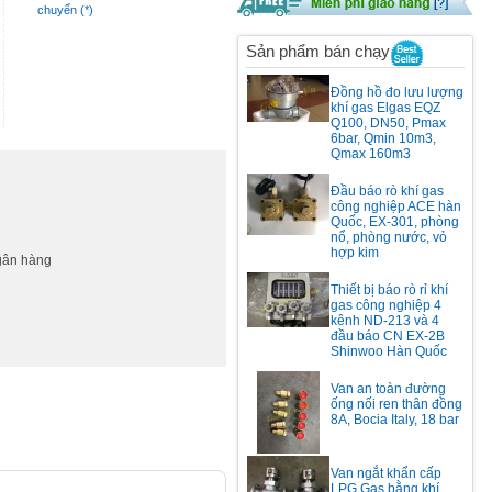
chuyển (*)
Sản phẩm bán chạy
Đồng hồ đo lưu lượng
khí gas Elgas EQZ
Q100, DN50, Pmax
6bar, Qmin 10m3,
Qmax 160m3
Đầu báo rò khí gas
công nghiệp ACE hàn
Quốc, EX-301, phòng
nổ, phòng nước, vỏ
hợp kim
ngân hàng
Thiết bị báo rò rỉ khí
gas công nghiệp 4
kênh ND-213 và 4
đầu báo CN EX-2B
Shinwoo Hàn Quốc
Van an toàn đường
ống nối ren thân đồng
8A, Bocia Italy, 18 bar
Van ngắt khẩn cấp
LPG Gas bằng khí