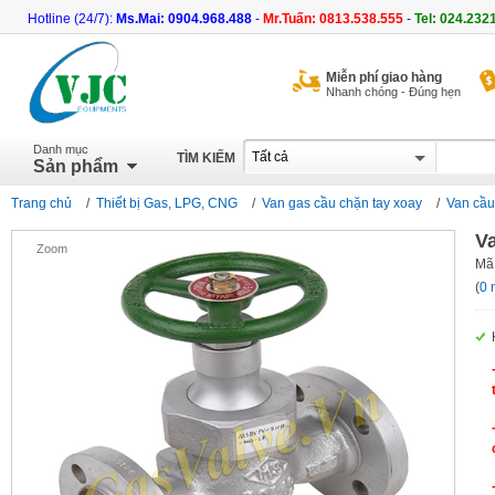
Hotline (24/7):
Ms.Mai: 0904.968.488
-
Mr.Tuấn: 0813.538.555
-
Tel: 024.232
Miễn phí giao hàng
Nhanh chóng - Đúng hẹn
Danh mục
TÌM KIẾM
Sản phẩm
Trang chủ
/
Thiết bị Gas, LPG, CNG
/
Van gas cầu chặn tay xoay
/
Van cầu
Va
Zoom
Mã
(
0 