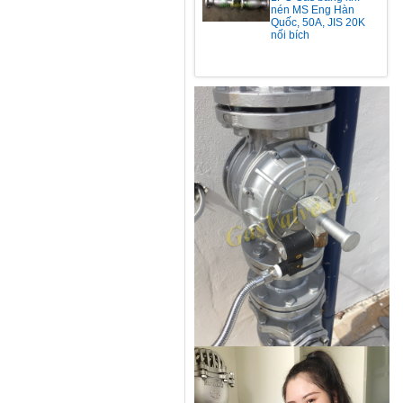
nén MS Eng Hàn
Quốc, 50A, JIS 20K
nối bích