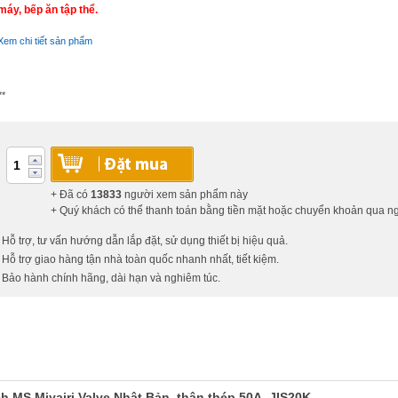
máy, bếp ăn tập thể.
Xem chi tiết sản phẩm
**
+ Đã có
13833
người xem sản phẩm này
+ Quý khách có thể thanh toán bằng tiền mặt hoặc chuyển khoản qua 
 Hỗ trợ, tư vấn hướng dẫn lắp đặt, sử dụng thiết bị hiệu quả.
 Hỗ trợ giao hàng tận nhà toàn quốc nhanh nhất, tiết kiệm.
 Bảo hành chính hãng, dài hạn và nghiêm túc.
h MS Miyairi Valve Nhật Bản, thân thép 50A, JIS20K