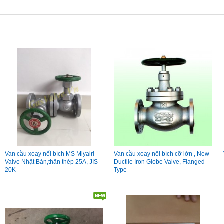
Van cầu xoay nối bích MS Miyairi
Van cầu xoay nôi bích cỡ lớn , New
Valve Nhật Bản,thân thép 25A, JIS
Ductile Iron Globe Valve, Flanged
20K
Type