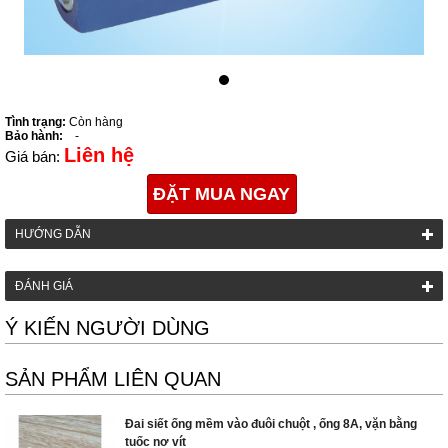
Tình trạng:
Còn hàng
Bảo hành:
-
Liên hệ
Giá bán:
ĐẶT MUA NGAY
HƯỚNG DẪN
ĐÁNH GIÁ
Ý KIẾN NGƯỜI DÙNG
SẢN PHẨM LIÊN QUAN
Đai siết ống mềm vào đuôi chuột , ống 8A, vặn bằng
tuốc nơ vít