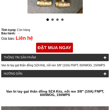
Tình trạng:
Còn hàng
Bảo hành:
-
Liên hệ
Giá bán:
ĐẶT MUA NGAY
THÔNG TIN SẢN PHẨM
Van bi tay gạt thân đồng SZA Kitz, nối ren 3/8" (10A) FNPT, 600WOG, 150WPS
HƯỚNG DẪN
Van bi tay gạt thân đồng SZA Kitz, nối ren 3/8" (10A) FNPT,
600WOG, 150WPS