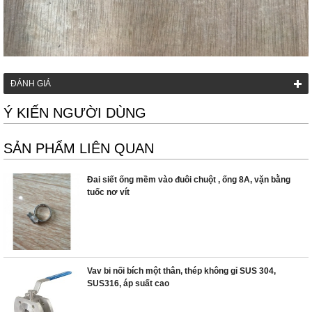
ĐÁNH GIÁ
Ý KIẾN NGƯỜI DÙNG
SẢN PHẨM LIÊN QUAN
Đai siết ống mềm vào đuôi chuột , ống 8A, vặn bằng
tuốc nơ vít
Vav bi nối bích một thân, thép không gỉ SUS 304,
SUS316, áp suất cao