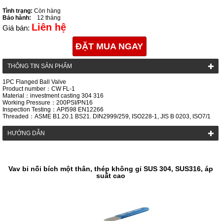
Tình trạng:
Còn hàng
Bảo hành:
12 tháng
Liên hệ
Giá bán:
ĐẶT MUA NGAY
THÔNG TIN SẢN PHẨM
1PC Flanged Ball Valve
Product number：CW FL-1
Material：investment casting 304 316
Working Pressure：200PSI/PN16
Inspection Testing：API598 EN12266
Threaded：ASME B1.20.1 BS21. DIN2999/259, ISO228-1, JIS B 0203, ISO7/1
HƯỚNG DẪN
Vav bi nối bích một thân, thép không gỉ SUS 304, SUS316, áp
suất cao