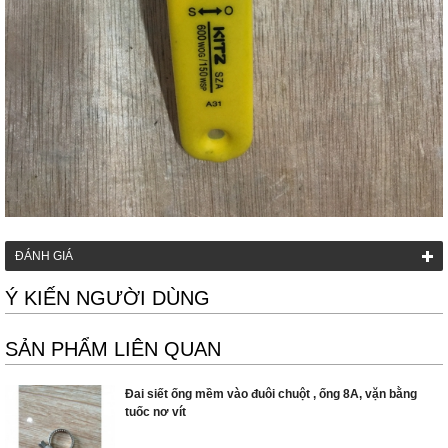
ĐÁNH GIÁ
Ý KIẾN NGƯỜI DÙNG
SẢN PHẨM LIÊN QUAN
Đai siết ống mềm vào đuôi chuột , ống 8A, vặn bằng
tuốc nơ vít