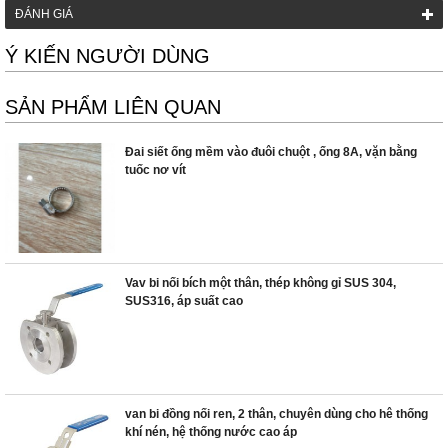
ĐÁNH GIÁ
Ý KIẾN NGƯỜI DÙNG
SẢN PHẨM LIÊN QUAN
Đai siết ống mềm vào đuôi chuột , ống 8A, vặn bằng
tuốc nơ vít
Vav bi nối bích một thân, thép không gỉ SUS 304,
SUS316, áp suất cao
van bi đồng nối ren, 2 thân, chuyên dùng cho hê thống
khí nén, hệ thống nước cao áp