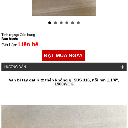
Tình trạng:
Còn hàng
Bảo hành:
-
Liên hệ
Giá bán:
ĐẶT MUA NGAY
HƯỚNG DẪN
Van bi tay gạt Kitz thép không gỉ SUS 316, nối ren 1.1/4",
1500WOG