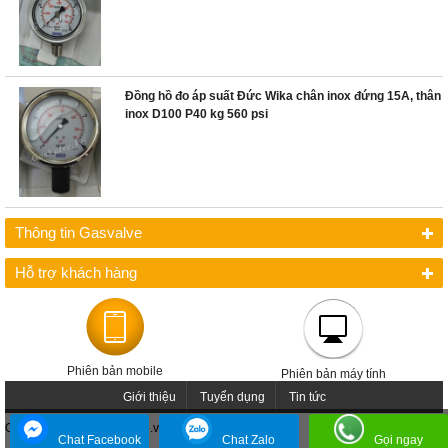
Đồng hồ đo áp suất Đức Wika chân inox đứng 15A, thân
inox D100 P40 kg 560 psi
Thông tin Gasvalve
Hỗ trợ khách hàng
Phiên bản mobile
Phiên bản máy tính
Giới thiệu
Tuyển dụng
Tin tức
Copyright ©2010 gasvalve.vn
Chat Facebook
Chat Zalo
Gọi ngay