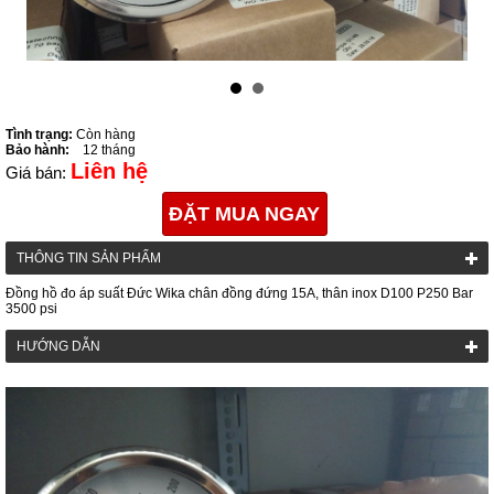
Tình trạng:
Còn hàng
Bảo hành:
12 tháng
Liên hệ
Giá bán:
ĐẶT MUA NGAY
THÔNG TIN SẢN PHẨM
Đồng hồ đo áp suất Đức Wika chân đồng đứng 15A, thân inox D100 P250 Bar
3500 psi
HƯỚNG DẪN