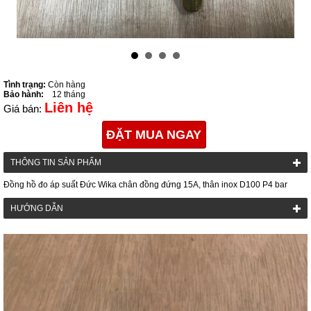
Tình trạng:
Còn hàng
Bảo hành:
12 tháng
Liên hệ
Giá bán:
ĐẶT MUA NGAY
THÔNG TIN SẢN PHẨM
Đồng hồ đo áp suất Đức Wika chân đồng đứng 15A, thân inox D100 P4 bar
HƯỚNG DẪN