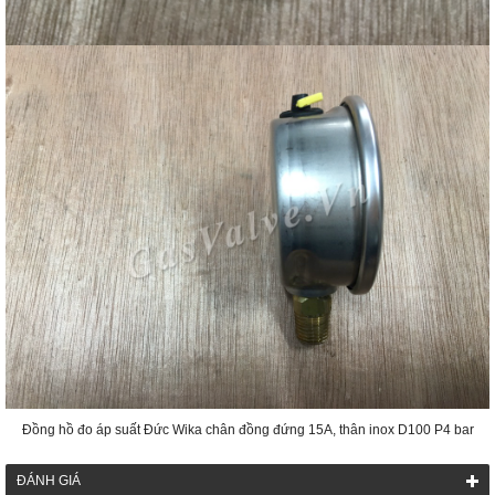
Đồng hồ đo áp suất Đức Wika chân đồng đứng 15A, thân inox D100 P4 bar
ĐÁNH GIÁ