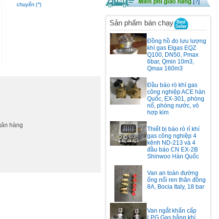
chuyển (*)
Sản phẩm bán chạy
Đồng hồ đo lưu lượng
khí gas Elgas EQZ
Q100, DN50, Pmax
6bar, Qmin 10m3,
Qmax 160m3
Đầu báo rò khí gas
công nghiệp ACE hàn
Quốc, EX-301, phòng
nổ, phòng nước, vỏ
hợp kim
ngân hàng
Thiết bị báo rò rỉ khí
gas công nghiệp 4
kênh ND-213 và 4
đầu báo CN EX-2B
Shinwoo Hàn Quốc
Van an toàn đường
ống nối ren thân đồng
8A, Bocia Italy, 18 bar
Van ngắt khẩn cấp
LPG Gas bằng khí