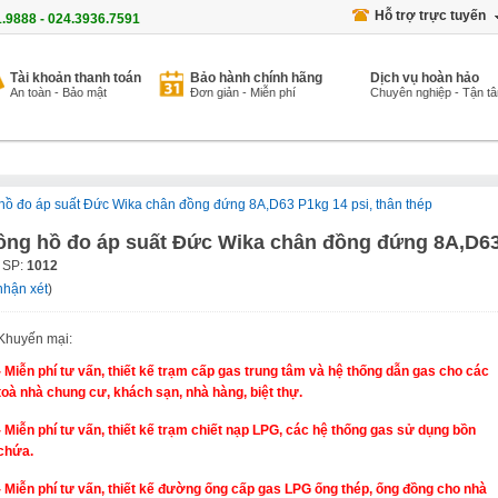
Hỗ trợ trực tuyến
1.9888 - 024.3936.7591
Tài khoản thanh toán
Bảo hành chính hãng
Dịch vụ hoàn hảo
An toàn - Bảo mật
Đơn giản - Miễn phí
Chuyên nghiệp - Tận t
hồ đo áp suất Đức Wika chân đồng đứng 8A,D63 P1kg 14 psi, thân thép
ồng hồ đo áp suất Đức Wika chân đồng đứng 8A,D63 
 SP:
1012
nhận xét
)
Khuyến mại:
- Miễn phí tư vấn, thiết kế trạm cấp gas trung tâm và hệ thống dẫn gas cho các
toà nhà chung cư, khách sạn, nhà hàng, biệt thự.
- Miễn phí tư vấn, thiết kế trạm chiết nạp LPG, các hệ thống gas sử dụng bồn
chứa.
- Miễn phí tư vấn, thiết kế đường ống cấp gas LPG ống thép, ống đồng cho nhà