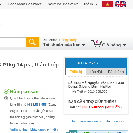
Facebook GasValve
Youtube GasValve
Thêm
âm
Xin chào,
Đăng nhập
0
Tài khoản của bạn
Giỏ hàng
HỖ TRỢ 24/7
P1kg 14 psi, thân thép
Thiết bị
Lắp đặt
Bảo hành
Số 749, Phố Nguyễn Văn Linh, P.Sài
Đồng, Q.Long Biên, Hà Nội
Hàng có sẵn
Mr Tuấn - 0813.538.555
Quý khách mua theo dự án vui
BẠN CẦN TRỢ GIÚP THÊM?
lòng liên hệ
0813.538.555
(Zalo,
Hotline:
0813.538.555 (Mr Tuấn )
Skype, Line ...) hoặc gửi email
tới sales@gasvalve.vn , chúng
Thêm vào danh sách ưa thích của tôi
tôi sẽ trả lời ngay.
Vui lòng tham khảo cước phí vận