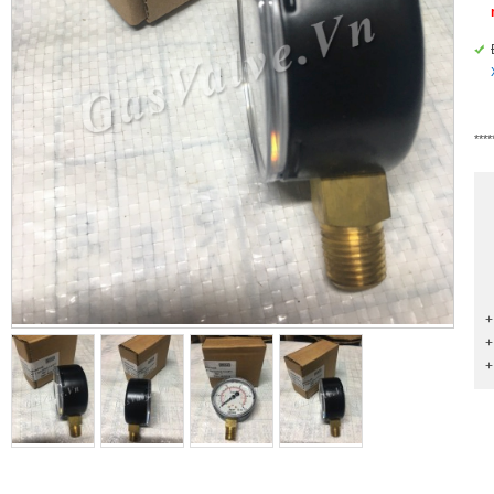
****
+
+
+