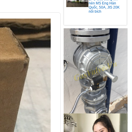
nén MS Eng Hàn
Quốc, 50A, JIS 20K
nối bích