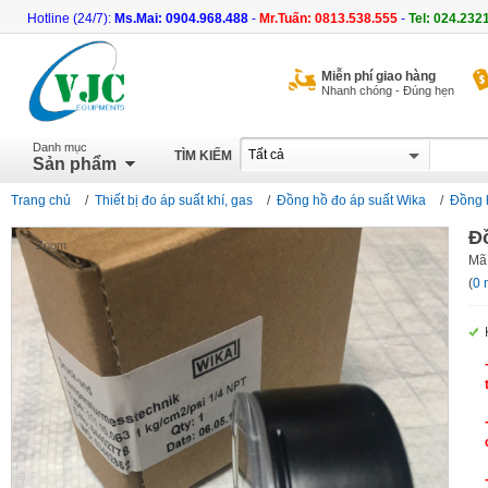
Hotline (24/7):
Ms.Mai: 0904.968.488
-
Mr.Tuấn: 0813.538.555
-
Tel: 024.232
Miễn phí giao hàng
Nhanh chóng - Đúng hẹn
Danh mục
TÌM KIẾM
Sản phẩm
Trang chủ
/
Thiết bị đo áp suất khí, gas
/
Đồng hồ đo áp suất Wika
/
Đồng 
Đ
Zoom
Mã
(
0 