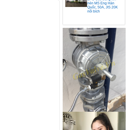
nén MS Eng Hàn
Quốc, 50A, JIS 20K
nối bích