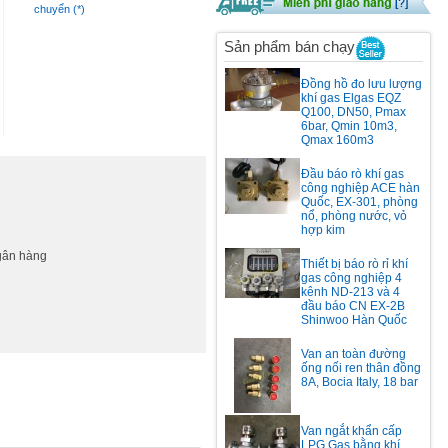
chuyển (*)
Sản phẩm bán chạy
Đồng hồ đo lưu lượng
khí gas Elgas EQZ
Q100, DN50, Pmax
6bar, Qmin 10m3,
Qmax 160m3
Đầu báo rò khí gas
công nghiệp ACE hàn
Quốc, EX-301, phòng
nổ, phòng nước, vỏ
hợp kim
ngân hàng
Thiết bị báo rò rỉ khí
gas công nghiệp 4
kênh ND-213 và 4
đầu báo CN EX-2B
Shinwoo Hàn Quốc
Van an toàn đường
ống nối ren thân đồng
8A, Bocia Italy, 18 bar
Van ngắt khẩn cấp
LPG Gas bằng khí