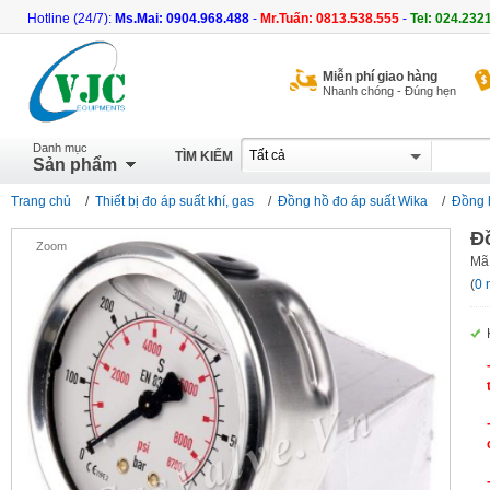
Hotline (24/7):
Ms.Mai: 0904.968.488
-
Mr.Tuấn: 0813.538.555
-
Tel: 024.232
Miễn phí giao hàng
Nhanh chóng - Đúng hẹn
Danh mục
TÌM KIẾM
Sản phẩm
Trang chủ
/
Thiết bị đo áp suất khí, gas
/
Đồng hồ đo áp suất Wika
/
Đồng 
Đ
Zoom
Mã
(
0 