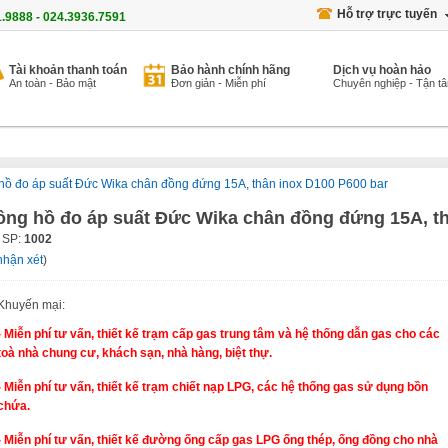
Hỗ trợ trực tuyến
1.9888 - 024.3936.7591
Tài khoản thanh toán
Bảo hành chính hãng
Dịch vụ hoàn hảo
An toàn - Bảo mật
Đơn giản - Miễn phí
Chuyên nghiệp - Tận t
hồ đo áp suất Đức Wika chân đồng đứng 15A, thân inox D100 P600 bar
ồng hồ đo áp suất Đức Wika chân đồng đứng 15A, th
 SP:
1002
nhận xét
)
Khuyến mại:
- Miễn phí tư vấn, thiết kế trạm cấp gas trung tâm và hệ thống dẫn gas cho các
toà nhà chung cư, khách sạn, nhà hàng, biệt thự.
- Miễn phí tư vấn, thiết kế trạm chiết nạp LPG, các hệ thống gas sử dụng bồn
chứa.
- Miễn phí tư vấn, thiết kế đường ống cấp gas LPG ống thép, ống đồng cho nhà