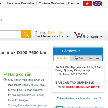
Facebook GasValve
Youtube GasValve
Thêm
âm
Xin chào,
Đăng nhập
0
Tài khoản của bạn
Giỏ hàng
HỖ TRỢ 24/7
ân inox D100 P600 bar
Thiết bị
Lắp đặt
Bảo hành
Số 749, Phố Nguyễn Văn Linh, P.Sài
Đồng, Q.Long Biên, Hà Nội
Hàng có sẵn
Mr Tuấn - 0813.538.555
Quý khách mua theo dự án vui
BẠN CẦN TRỢ GIÚP THÊM?
lòng liên hệ
0813.538.555
(Zalo,
Hotline:
0813.538.555 (Mr Tuấn )
Skype, Line ...) hoặc gửi email
tới sales@gasvalve.vn , chúng
Thêm vào danh sách ưa thích của tôi
tôi sẽ trả lời ngay.
Vui lòng tham khảo cước phí vận