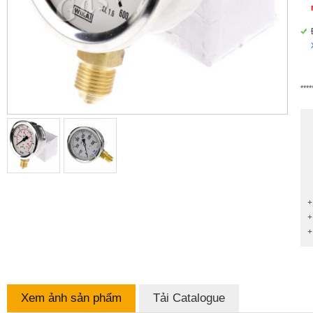
****
+
+
+
Xem ảnh sản phẩm
Tải Catalogue