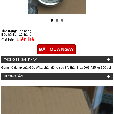
Tình trạng:
Còn hàng
Bảo hành:
12 tháng
Liên hệ
Giá bán:
ĐẶT MUA NGAY
THÔNG TIN SẢN PHẨM
Đồng hồ đo áp suất Đức Wika chân đồng sau 8A, thân inox D63 P25 kg 350 psi
HƯỚNG DẪN