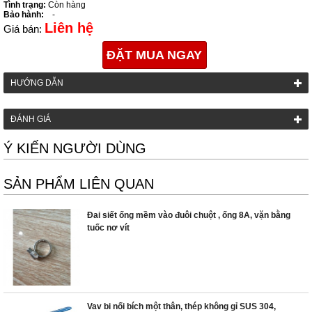
Tình trạng:
Còn hàng
Bảo hành:
-
Liên hệ
Giá bán:
ĐẶT MUA NGAY
HƯỚNG DẪN
ĐÁNH GIÁ
Ý KIẾN NGƯỜI DÙNG
SẢN PHẨM LIÊN QUAN
Đai siết ống mềm vào đuôi chuột , ống 8A, vặn bằng
tuốc nơ vít
Vav bi nối bích một thân, thép không gỉ SUS 304,