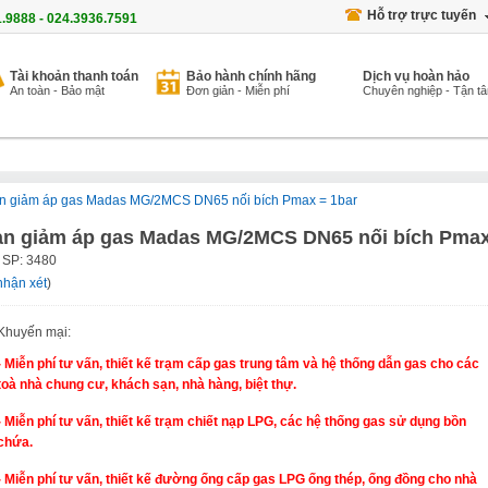
Hỗ trợ trực tuyến
1.9888 - 024.3936.7591
Tài khoản thanh toán
Bảo hành chính hãng
Dịch vụ hoàn hảo
An toàn - Bảo mật
Đơn giản - Miễn phí
Chuyên nghiệp - Tận t
n giảm áp gas Madas MG/2MCS DN65 nối bích Pmax = 1bar
an giảm áp gas Madas MG/2MCS DN65 nối bích Pmax
 SP:
3480
nhận xét
)
Khuyến mại:
- Miễn phí tư vấn, thiết kế trạm cấp gas trung tâm và hệ thống dẫn gas cho các
toà nhà chung cư, khách sạn, nhà hàng, biệt thự.
- Miễn phí tư vấn, thiết kế trạm chiết nạp LPG, các hệ thống gas sử dụng bồn
chứa.
- Miễn phí tư vấn, thiết kế đường ống cấp gas LPG ống thép, ống đồng cho nhà