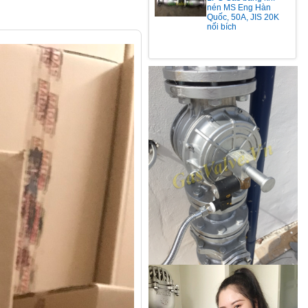
nén MS Eng Hàn
Quốc, 50A, JIS 20K
nối bích