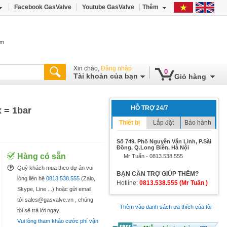
Facebook GasValve
Youtube GasValve
Thêm
âm
Xin chào,
Đăng nhập
0
Tài khoản của bạn
Giỏ hàng
HỖ TRỢ 24/7
 = 1bar
Thiết bị
Lắp đặt
Bảo hành
Số 749, Phố Nguyễn Văn Linh, P.Sài
Đồng, Q.Long Biên, Hà Nội
Hàng có sẵn
Mr Tuấn - 0813.538.555
Quý khách mua theo dự án vui
BẠN CẦN TRỢ GIÚP THÊM?
lòng liên hệ
0813.538.555
(Zalo,
Hotline:
0813.538.555 (Mr Tuấn )
Skype, Line ...) hoặc gửi email
tới sales@gasvalve.vn , chúng
Thêm vào danh sách ưa thích của tôi
tôi sẽ trả lời ngay.
Vui lòng tham khảo cước phí vận