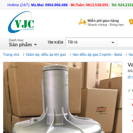
Hotline (24/7):
Ms.Mai: 0904.968.488
-
Mr.Tuấn: 0813.538.555
-
Tel: 024.232
Miễn phí giao hàng
Nhanh chóng - Đúng hẹn
Danh mục
TÌM KIẾM
Sản phẩm
Trang chủ
/
Giảm áp, điều áp khí gas
/
Van điều áp gas Coprim - Italia
/
Va
V
Zoom
Mã
(
0 