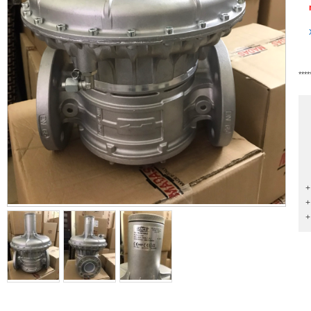
****
+
+
+