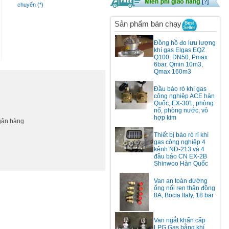
chuyển (*)
Sản phẩm bán chạy
Đồng hồ đo lưu lượng
khí gas Elgas EQZ
Q100, DN50, Pmax
6bar, Qmin 10m3,
Qmax 160m3
Đầu báo rò khí gas
công nghiệp ACE hàn
Quốc, EX-301, phòng
nổ, phòng nước, vỏ
hợp kim
ngân hàng
Thiết bị báo rò rỉ khí
gas công nghiệp 4
kênh ND-213 và 4
đầu báo CN EX-2B
Shinwoo Hàn Quốc
Van an toàn đường
ống nối ren thân đồng
8A, Bocia Italy, 18 bar
Van ngắt khẩn cấp
LPG Gas bằng khí