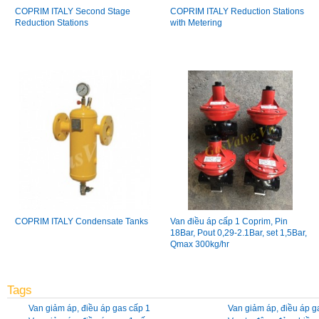
COPRIM ITALY Second Stage
COPRIM ITALY Reduction Stations
Reduction Stations
with Metering
COPRIM ITALY Condensate Tanks
Van điều áp cấp 1 Coprim, Pin
18Bar, Pout 0,29-2.1Bar, set 1,5Bar,
Qmax 300kg/hr
Tags
Van giảm áp, điều áp gas cấp 1
Van giảm áp, điều áp g