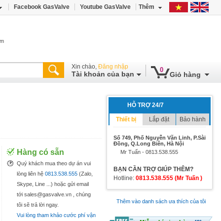
Facebook GasValve
Youtube GasValve
Thêm
âm
Xin chào,
Đăng nhập
0
Tài khoản của bạn
Giỏ hàng
HỖ TRỢ 24/7
Thiết bị
Lắp đặt
Bảo hành
Số 749, Phố Nguyễn Văn Linh, P.Sài
Đồng, Q.Long Biên, Hà Nội
Hàng có sẵn
Mr Tuấn - 0813.538.555
Quý khách mua theo dự án vui
BẠN CẦN TRỢ GIÚP THÊM?
lòng liên hệ
0813.538.555
(Zalo,
Hotline:
0813.538.555 (Mr Tuấn )
Skype, Line ...) hoặc gửi email
tới sales@gasvalve.vn , chúng
Thêm vào danh sách ưa thích của tôi
tôi sẽ trả lời ngay.
Vui lòng tham khảo cước phí vận