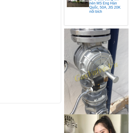
nén MS Eng Hàn
Quốc, 50A, JIS 20K
nối bích