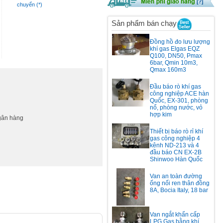
chuyển (*)
Sản phẩm bán chạy
Đồng hồ đo lưu lượng
khí gas Elgas EQZ
Q100, DN50, Pmax
6bar, Qmin 10m3,
Qmax 160m3
Đầu báo rò khí gas
công nghiệp ACE hàn
Quốc, EX-301, phòng
nổ, phòng nước, vỏ
hợp kim
ngân hàng
Thiết bị báo rò rỉ khí
gas công nghiệp 4
kênh ND-213 và 4
đầu báo CN EX-2B
Shinwoo Hàn Quốc
Van an toàn đường
ống nối ren thân đồng
8A, Bocia Italy, 18 bar
Van ngắt khẩn cấp
LPG Gas bằng khí