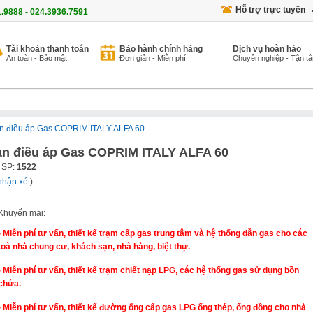
Hỗ trợ trực tuyến
1.9888 - 024.3936.7591
Tài khoản thanh toán
Bảo hành chính hãng
Dịch vụ hoàn hảo
An toàn - Bảo mật
Đơn giản - Miễn phí
Chuyên nghiệp - Tận t
n điều áp Gas COPRIM ITALY ALFA 60
an điều áp Gas COPRIM ITALY ALFA 60
 SP:
1522
nhận xét
)
Khuyến mại:
- Miễn phí tư vấn, thiết kế trạm cấp gas trung tâm và hệ thống dẫn gas cho các
toà nhà chung cư, khách sạn, nhà hàng, biệt thự.
- Miễn phí tư vấn, thiết kế trạm chiết nạp LPG, các hệ thống gas sử dụng bồn
chứa.
- Miễn phí tư vấn, thiết kế đường ống cấp gas LPG ống thép, ống đồng cho nhà