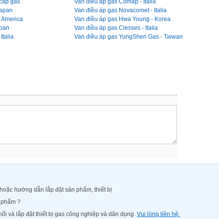
 cấp gas
Van điều áp gas Comap - Italia
Japan
Van điều áp gas Novacomet - Italia
- America
Van điều áp gas Hwa Young - Korea
apan
Van điều áp gas Clesses - Italia
Italia
Van điều áp gas YungShen Gas - Taiwan
oặc hướng dẫn lắp đặt sản phẩm, thiết bị
n phẩm ?
ối và lắp đặt thiết bị gas công nghiệp và dân dụng.
Vui lòng liên hệ.