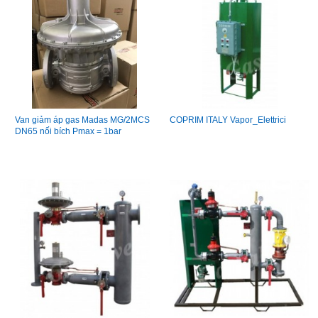
Van giảm áp gas Madas MG/2MCS
COPRIM ITALY Vapor_Elettrici
DN65 nối bích Pmax = 1bar