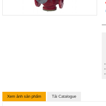
****
+
+
+
Xem ảnh sản phẩm
Tải Catalogue