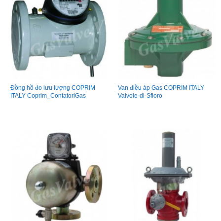
Đồng hồ đo lưu lượng COPRIM
Van điều áp Gas COPRIM ITALY
ITALY Coprim_ContatoriGas
Valvole-di-Sfioro