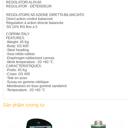
REGOLATORI
ALFA 60
REGULATOR
-
DÉTENDEUR
REGOLATORE AD AZIONE DIRETTA BILANCIATO
Direct action control balanced
Régulation à action directe balancée
SG 10% RG fino a 5
COPRIM ITALY
FEATURES:
-Weight: 45 Kg
-Body: GS 400
-Steel heading.
-Seal nitrile rubber
-Diaphragm rubberized canvas
-Work temperature: -20 +60 °C
CARACTERISTIQUES:
-Poids: 45 Kg
-Corps: GS 400
-Tete en acier
-Sceau en gomme nitrilique
-Membranes en tissu gommé sandwich
-Temperature: -20 +60 °C
Sản phẩm tương tự