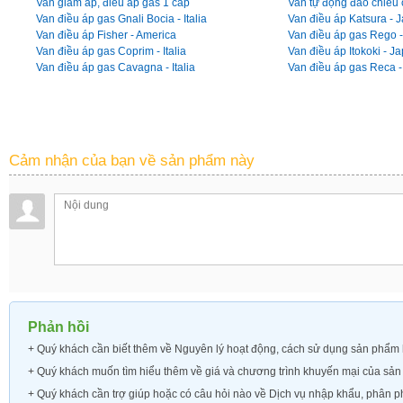
Van giảm áp, điều áp gas 1 cấp
Van tự động đảo chiều
Van điều áp gas Gnali Bocia - Italia
Van điều áp Katsura - 
Van điều áp Fisher - America
Van điều áp gas Rego 
Van điều áp gas Coprim - Italia
Van điều áp Itokoki - J
Van điều áp gas Cavagna - Italia
Van điều áp gas Reca - 
Cảm nhận của bạn về sản phẩm này
Phản hồi
+ Quý khách cần biết thêm về
Nguyên lý hoạt động, cách sử dụng sản phẩm h
+ Quý khách muốn tìm hiểu thêm về
giá và chương trình khuyến mại của sả
+ Quý khách cần trợ giúp hoặc có câu hỏi nào về Dịch vụ nhập khẩu, phân ph