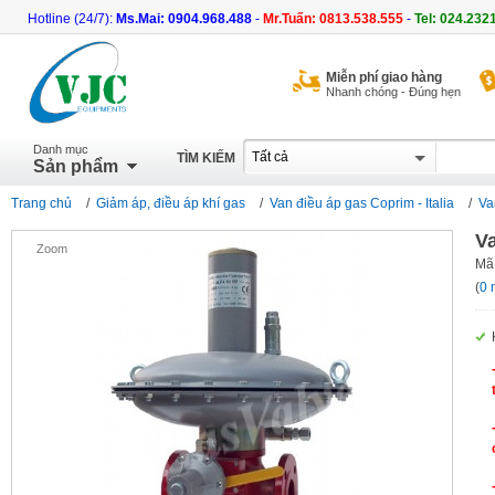
Hotline (24/7):
Ms.Mai: 0904.968.488
-
Mr.Tuấn: 0813.538.555
-
Tel: 024.232
Miễn phí giao hàng
Nhanh chóng - Đúng hẹn
Danh mục
TÌM KIẾM
Sản phẩm
Trang chủ
/
Giảm áp, điều áp khí gas
/
Van điều áp gas Coprim - Italia
/
Va
V
Zoom
Mã
(
0 