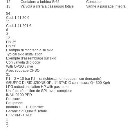
12
Contatore a turbina G 65
Compteur
13
Valvola a sfera a passaggio totale
Vanne à passage intégral
54
Cod.
1.41.20
€
11
Cod.
1.41.201
€
6
3
12
DN 25
DN 50
Esempio di montaggio su skid
Typical skid installation
Exemple d’assemblage sur skid
Con valvola di blocco
With OPSO valve
Avec soupape OPSO
31
P
1
=
2
÷
18 bar
P
2
=
(a richiesta -
on request
-
sur demande
)
GRUPPO DI RIDUZIONE GPL 1° STADIO con misura
Q= 300
Kg/h
LPG reduction station HP with gas meter
Unité de réduction de GPL avec compteur
INAIL
0100
PED
Pressure
Equipment
modulo H - H1
Directive
Garanzia di Qualità Totale
COPRIM - ITALY
1
2
7