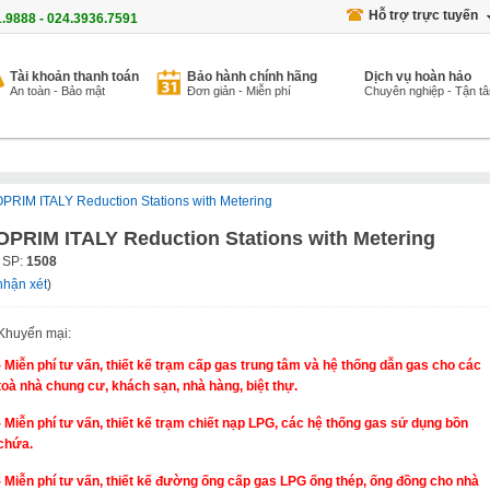
Hỗ trợ trực tuyến
1.9888 - 024.3936.7591
Tài khoản thanh toán
Bảo hành chính hãng
Dịch vụ hoàn hảo
An toàn - Bảo mật
Đơn giản - Miễn phí
Chuyên nghiệp - Tận t
PRIM ITALY Reduction Stations with Metering
OPRIM ITALY Reduction Stations with Metering
 SP:
1508
nhận xét
)
Khuyến mại:
- Miễn phí tư vấn, thiết kế trạm cấp gas trung tâm và hệ thống dẫn gas cho các
toà nhà chung cư, khách sạn, nhà hàng, biệt thự.
- Miễn phí tư vấn, thiết kế trạm chiết nạp LPG, các hệ thống gas sử dụng bồn
chứa.
- Miễn phí tư vấn, thiết kế đường ống cấp gas LPG ống thép, ống đồng cho nhà