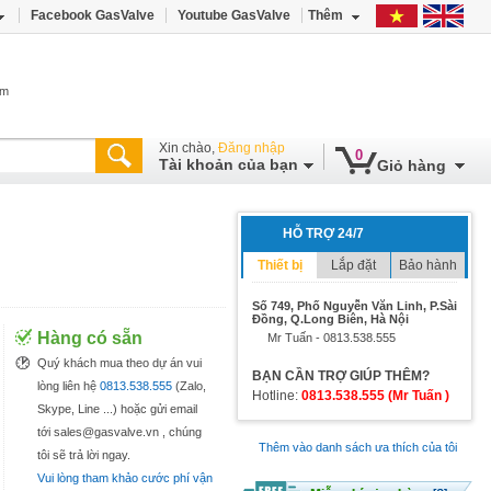
Facebook GasValve
Youtube GasValve
Thêm
âm
Xin chào,
Đăng nhập
0
Tài khoản của bạn
Giỏ hàng
HỖ TRỢ 24/7
Thiết bị
Lắp đặt
Bảo hành
Số 749, Phố Nguyễn Văn Linh, P.Sài
Đồng, Q.Long Biên, Hà Nội
Hàng có sẵn
Mr Tuấn - 0813.538.555
Quý khách mua theo dự án vui
BẠN CẦN TRỢ GIÚP THÊM?
lòng liên hệ
0813.538.555
(Zalo,
Hotline:
0813.538.555 (Mr Tuấn )
Skype, Line ...) hoặc gửi email
tới sales@gasvalve.vn , chúng
Thêm vào danh sách ưa thích của tôi
tôi sẽ trả lời ngay.
Vui lòng tham khảo cước phí vận