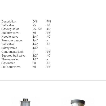
Description
DN
PN
Ball valve
25
40
Gas regulator
25 - 50
40
Butterfly valve
50
16
Needle valve
1/4"
40
Pressure gauge
1/4"
-
Ball valve
1/4"
16
Safety valve
1/4"
-
Condensate tank
4"
16
Squared ball valve
1/2"
40
Thermometer
1/2"
-
Gas meter
50
16
Full bore valve
50
16