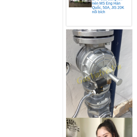
nén MS Eng Hàn
Quốc, 50A, JIS 20K
nối bích