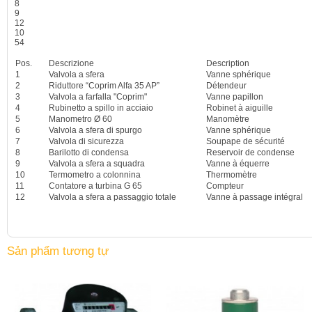
8
9
12
10
54
Pos.
Descrizione
Description
1
Valvola a sfera
Vanne sphérique
2
Riduttore “Coprim Alfa 35 AP”
Détendeur
3
Valvola a farfalla "Coprim"
Vanne papillon
4
Rubinetto a spillo in acciaio
Robinet à aiguille
5
Manometro Ø 60
Manomètre
6
Valvola a sfera di spurgo
Vanne sphérique
7
Valvola di sicurezza
Soupape de sécurité
8
Barilotto di condensa
Reservoir de condense
9
Valvola a sfera a squadra
Vanne à équerre
10
Termometro a colonnina
Thermomètre
11
Contatore a turbina G 65
Compteur
12
Valvola a sfera a passaggio totale
Vanne à passage intégral
Sản phẩm tương tự