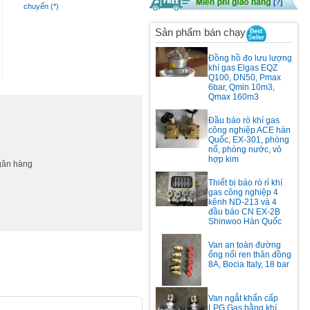
chuyển (*)
Sản phẩm bán chạy
Đồng hồ đo lưu lượng
khí gas Elgas EQZ
Q100, DN50, Pmax
6bar, Qmin 10m3,
Qmax 160m3
Đầu báo rò khí gas
công nghiệp ACE hàn
Quốc, EX-301, phòng
nổ, phòng nước, vỏ
hợp kim
ngân hàng
Thiết bị báo rò rỉ khí
gas công nghiệp 4
kênh ND-213 và 4
đầu báo CN EX-2B
Shinwoo Hàn Quốc
Van an toàn đường
ống nối ren thân đồng
8A, Bocia Italy, 18 bar
Van ngắt khẩn cấp
LPG Gas bằng khí