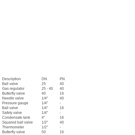
Description
DN
PN
Ball valve
25
40
Gas regulator
25 - 40
40
Butterfly valve
40
16
Needle valve
1/4"
40
Pressure gauge
1/4"
-
Ball valve
1/4"
16
Safety valve
1/4"
-
Condensate tank
4"
16
Squared ball valve
1/2"
40
Thermometer
1/2"
-
Butterfly valve
50
16