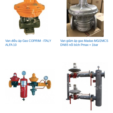
Van điều áp Gas COPRIM - ITALY
Van giảm áp gas Madas MG/2MCS
ALFA 10
DN65 nối bích Pmax = 1bar