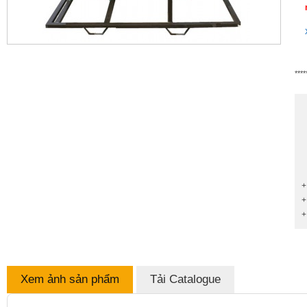
****
+
+
+
Xem ảnh sản phẩm
Tải Catalogue