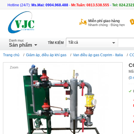
Hotline (24/7):
Ms.Mai: 0904.968.488
-
Mr.Tuấn: 0813.538.555
-
Tel: 024.232
Miễn phí giao hàng
Nhanh chóng - Đúng hẹn
Danh mục
TÌM KIẾM
Sản phẩm
Trang chủ
/
Giảm áp, điều áp khí gas
/
Van điều áp gas Coprim - Italia
/
CO
C
Zoom
Mã
(
0 