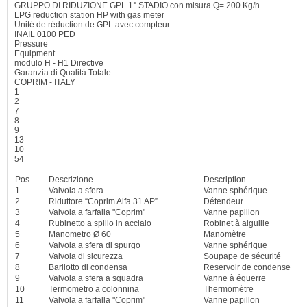
GRUPPO DI RIDUZIONE GPL 1° STADIO con misura
Q= 200
Kg/h
LPG reduction station HP with gas meter
Unité de réduction de GPL avec compteur
INAIL
0100
PED
Pressure
Equipment
modulo H - H1
Directive
Garanzia di Qualità Totale
COPRIM - ITALY
1
2
7
8
9
13
10
54
Pos.
Descrizione
Description
1
Valvola a sfera
Vanne sphérique
2
Riduttore “Coprim Alfa 31 AP”
Détendeur
3
Valvola a farfalla "Coprim"
Vanne papillon
4
Rubinetto a spillo in acciaio
Robinet à aiguille
5
Manometro Ø 60
Manomètre
6
Valvola a sfera di spurgo
Vanne sphérique
7
Valvola di sicurezza
Soupape de sécurité
8
Barilotto di condensa
Reservoir de condense
9
Valvola a sfera a squadra
Vanne à équerre
10
Termometro a colonnina
Thermomètre
11
Valvola a farfalla "Coprim"
Vanne papillon