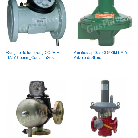
Đồng hồ đo lưu lượng COPRIM
Van điều áp Gas COPRIM ITALY
ITALY Coprim_ContatoriGas
Valvole-di-Sfioro