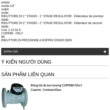
entrée
uscita 1/2”
outlet
sortie
RIDUTTORE DI 1° STADIO
-
1° STAGE REGULATOR
-
Détendeur de premier
stade
RIDUTTORE DI 2° STADIO
-
2° STAGE REGULATOR
-
Détenteur de second
stade
Cod.
2.22.02
€
COPRIM - ITALY
88
RIDUTTORI DI PRESSIONE A DOPPIO STADIO
SERI
ĐÁNH GIÁ
Ý KIẾN NGƯỜI DÙNG
SẢN PHẨM LIÊN QUAN
Đồng hồ đo lưu lượng COPRIM ITALY
Coprim_ContatoriGas