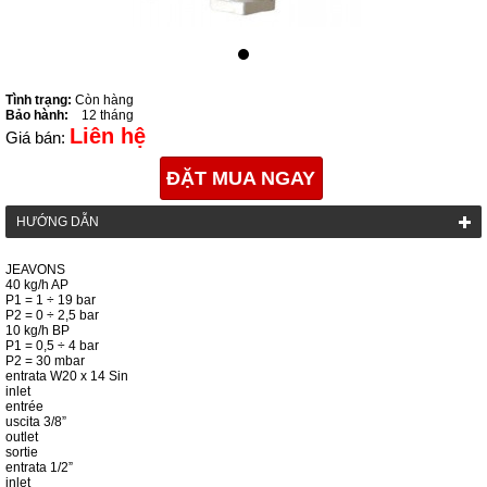
Tình trạng:
Còn hàng
Bảo hành:
12 tháng
Liên hệ
Giá bán:
ĐẶT MUA NGAY
HƯỚNG DẪN
JEAVONS
40 kg/h AP
P
1
= 1 ÷ 19 bar
P
2
= 0 ÷ 2,5 bar
10 kg/h BP
P
1
= 0,5 ÷ 4 bar
P
2
= 30 mbar
entrata W20 x 14 Sin
inlet
entrée
uscita 3/8”
outlet
sortie
entrata 1/2”
inlet