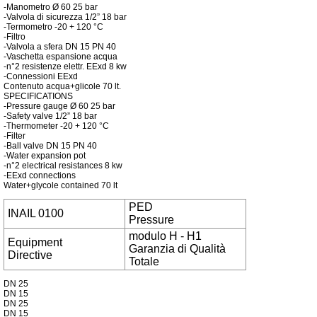
-Manometro Ø 60 25 bar
-Valvola di sicurezza 1/2” 18 bar
-Termometro -20 + 120 °C
-Filtro
-Valvola a sfera DN 15 PN 40
-Vaschetta espansione acqua
-n°2 resistenze elettr. EExd 8 kw
-Connessioni EExd
Contenuto acqua+glicole 70 lt.
SPECIFICATIONS
-Pressure gauge Ø 60 25 bar
-Safety valve 1/2” 18 bar
-Thermometer -20 + 120 °C
-Filter
-Ball valve DN 15 PN 40
-Water expansion pot
-n°2 electrical resistances 8 kw
-EExd connections
Water+glycole contained 70 lt
PED
INAIL
0100
Pressure
modulo H - H1
Equipment
Garanzia di Qualità
Directive
Totale
DN 25
DN 15
DN 25
DN 15