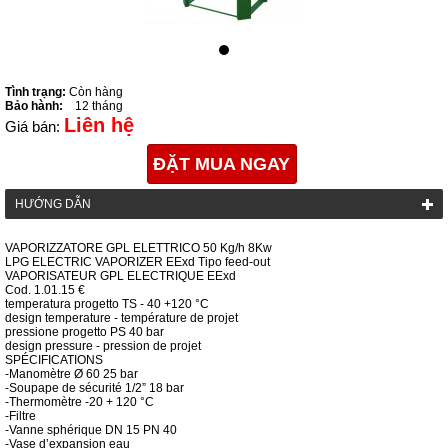
Tình trạng:
Còn hàng
Bảo hành:
12 tháng
Liên hệ
Giá bán:
ĐẶT MUA NGAY
HƯỚNG DẪN
VAPORIZZATORE GPL ELETTRICO
50
Kg/h 8Kw
LPG ELECTRIC VAPORIZER EExd
Tipo feed-out
VAPORISATEUR GPL ELECTRIQUE EExd
Cod.
1.01.15
€
temperatura progetto TS - 40 +120 °C
design temperature
-
température de projet
pressione progetto PS 40 bar
design pressure
-
pression de projet
SPÉCIFICATIONS
-Manomètre Ø 60 25 bar
-Soupape de sécurité 1/2” 18 bar
-Thermomètre -20 + 120 °C
-Filtre
-Vanne sphérique DN 15 PN 40
-Vase d’expansion eau