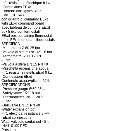
-n°1 résistance électrique 8 kw
-Connexions EExd
Contenu eau+glycol 45 lt
Cod.
1.01.64
€
con quadro di comando EExd
with EExd command board
avec tableau de contr
ô
le EExd
box EExd con termostati
EExd box containing thermostat
boìte EExd contenant thermostats
SPECIFICA
-Manometro Ø 60 25 bar
-Valvola di sicurezza 1/2” 18 bar
-Termometro -20 + 120 °C
-Filtro
-Valvola a sfera DN 15 PN 40
-Vaschetta espansione acqua
-n°1 resistenza elettr. EExd 8 kw
-Connessioni EExd
Contenuto acqua+glicole 45 lt.
SPECIFICATIONS
-Pressure gauge Ø 60 25 bar
-Safety valve 1/2” 18 bar
-Thermometer -20 + 120 °C
-Filter
-Ball valve DN 15 PN 40
-Water expansion pot
-n°1 electrical resistance 8 kw
-EExd connections
Water+glycole contained 45 lt
INAIL
0100
PED
Pressure