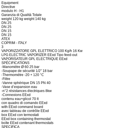
Equipment
Directive
modulo H - H1
Garanzia di Qualità Totale
weight
120 kg
weight
140 kg
DN 25
DN 25
DN 15
DN 15
ATEX
COPRIM - ITALY
3
VAPORIZZATORE GPL ELETTRICO
100
Kg/h
16 Kw
LPG ELECTRIC VAPORIZER EExd
Tipo feed-out
VAPORISATEUR GPL ELECTRIQUE EExd
SPÉCIFICATIONS
-Manomètre Ø 60 25 bar
-Soupape de sécurité 1/2” 18 bar
-Thermomètre -20 + 120 °C
-Filtre
-Vanne sphérique DN 15 PN 40
-Vase d’expansion eau
-n°2 résistances électriques 8kw
-Connexions EExd
contenu eau+glicol 70 lt
con quadro di comando EExd
with EExd command board
avec tableau de contr
ô
le EExd
box EExd con termostati
EExd box containing thermostat
boìte EExd contenant thermostats
SPECIFICA