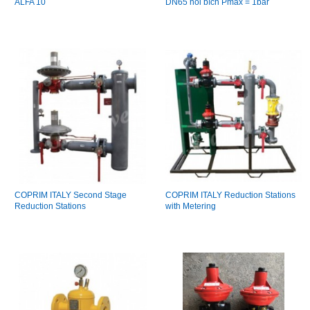
ALFA 10
DN65 nối bích Pmax = 1bar
COPRIM ITALY Second Stage
COPRIM ITALY Reduction Stations
Reduction Stations
with Metering