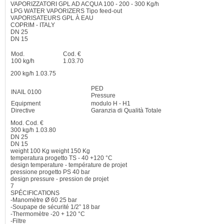
VAPORIZZATORI GPL AD ACQUA
100 - 200 - 300
Kg/h
LPG WATER VAPORIZERS
Tipo feed-out
VAPORISATEURS GPL À EAU
COPRIM - ITALY
DN 25
DN 15
Mod.
Cod. €
100 kg/h
1.03.70
200 kg/h
1.03.75
PED
INAIL
0100
Pressure
Equipment
modulo H - H1
Directive
Garanzia di Qualità Totale
Mod. Cod. €
300 kg/h
1.03.80
DN 25
DN 15
weight
100 Kg
weight
150 Kg
temperatura progetto TS - 40 +120 °C
design temperature
-
température de projet
pressione progetto PS 40 bar
design pressure
-
pression de projet
7
SPÉCIFICATIONS
-Manomètre Ø 60 25 bar
-Soupape de sécurité 1/2” 18 bar
-Thermomètre -20 + 120 °C
-Filtre