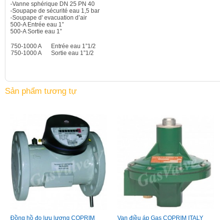
-Vanne sphérique DN 25 PN 40
-Soupape de sécurité eau 1,5 bar
-Soupape d' evacuation d’air
500-A Entrée eau 1”
500-A Sortie eau 1”
750-1000 A
Entrée eau 1”
1/2
750-1000 A
Sortie eau 1”
1/2
Sản phẩm tương tự
Đồng hồ đo lưu lượng COPRIM
Van điều áp Gas COPRIM ITALY