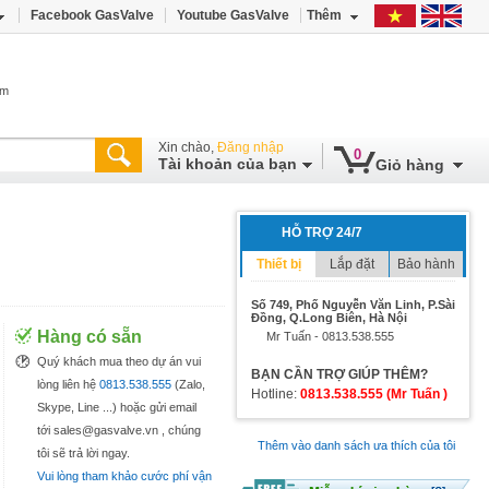
Facebook GasValve
Youtube GasValve
Thêm
âm
Xin chào,
Đăng nhập
0
Tài khoản của bạn
Giỏ hàng
HỖ TRỢ 24/7
Thiết bị
Lắp đặt
Bảo hành
Số 749, Phố Nguyễn Văn Linh, P.Sài
Đồng, Q.Long Biên, Hà Nội
Hàng có sẵn
Mr Tuấn - 0813.538.555
Quý khách mua theo dự án vui
BẠN CẦN TRỢ GIÚP THÊM?
lòng liên hệ
0813.538.555
(Zalo,
Hotline:
0813.538.555 (Mr Tuấn )
Skype, Line ...) hoặc gửi email
tới sales@gasvalve.vn , chúng
Thêm vào danh sách ưa thích của tôi
tôi sẽ trả lời ngay.
Vui lòng tham khảo cước phí vận