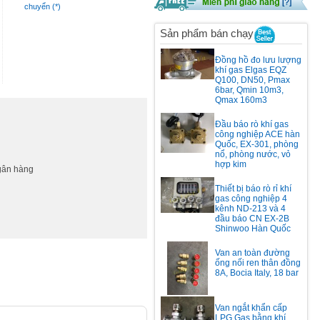
chuyển (*)
Sản phẩm bán chạy
Đồng hồ đo lưu lượng
khí gas Elgas EQZ
Q100, DN50, Pmax
6bar, Qmin 10m3,
Qmax 160m3
Đầu báo rò khí gas
công nghiệp ACE hàn
Quốc, EX-301, phòng
nổ, phòng nước, vỏ
hợp kim
ngân hàng
Thiết bị báo rò rỉ khí
gas công nghiệp 4
kênh ND-213 và 4
đầu báo CN EX-2B
Shinwoo Hàn Quốc
Van an toàn đường
ống nối ren thân đồng
8A, Bocia Italy, 18 bar
Van ngắt khẩn cấp
LPG Gas bằng khí