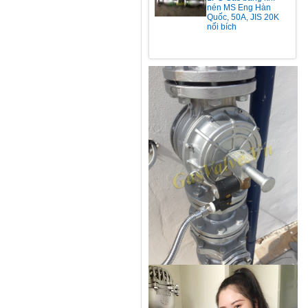
nén MS Eng Hàn
Quốc, 50A, JIS 20K
nối bích