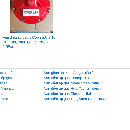
Van điều áp cấp 1 Coprim Alfa 10,
in 18Bar, Pout 0,29-2.1Bar, set
1,5Bar
as cấp 2
Van giảm áp, điều áp gas cấp 3
 cấp gas
Van điều áp gas Comap - Italia
Japan
Van điều áp gas Novacomet - Italia
- America
Van điều áp gas Hwa Young - Korea
apan
Van điều áp gas Clesses - Italia
Italia
Van điều áp gas YungShen Gas - Taiwan