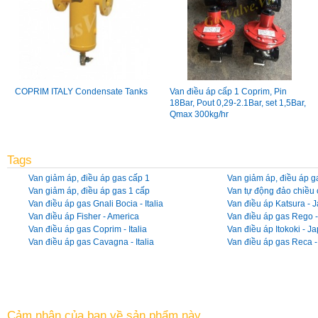
COPRIM ITALY Condensate Tanks
Van điều áp cấp 1 Coprim, Pin
18Bar, Pout 0,29-2.1Bar, set 1,5Bar,
Qmax 300kg/hr
Tags
Van giảm áp, điều áp gas cấp 1
Van giảm áp, điều áp g
Van giảm áp, điều áp gas 1 cấp
Van tự động đảo chiều
Van điều áp gas Gnali Bocia - Italia
Van điều áp Katsura - 
Van điều áp Fisher - America
Van điều áp gas Rego 
Van điều áp gas Coprim - Italia
Van điều áp Itokoki - J
Van điều áp gas Cavagna - Italia
Van điều áp gas Reca - 
Cảm nhận của bạn về sản phẩm này