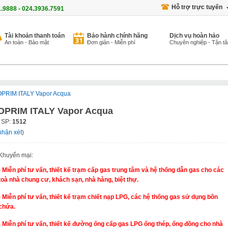
Hỗ trợ trực tuyến
1.9888 - 024.3936.7591
Tài khoản thanh toán
Bảo hành chính hãng
Dịch vụ hoàn hảo
An toàn - Bảo mật
Đơn giản - Miễn phí
Chuyên nghiệp - Tận t
PRIM ITALY Vapor Acqua
OPRIM ITALY Vapor Acqua
 SP:
1512
nhận xét
)
Khuyến mại:
- Miễn phí tư vấn, thiết kế trạm cấp gas trung tâm và hệ thống dẫn gas cho các
toà nhà chung cư, khách sạn, nhà hàng, biệt thự.
- Miễn phí tư vấn, thiết kế trạm chiết nạp LPG, các hệ thống gas sử dụng bồn
chứa.
- Miễn phí tư vấn, thiết kế đường ống cấp gas LPG ống thép, ống đồng cho nhà