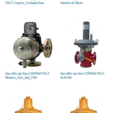
ITALY Coprim_ContatoriGas
Valvole-di-Sfioro
Van điều áp Gas COPRIM ITALY
Van điều áp Gas COPRIM ITALY
Metano_Gas_Nat_Filtri
ALFA 80