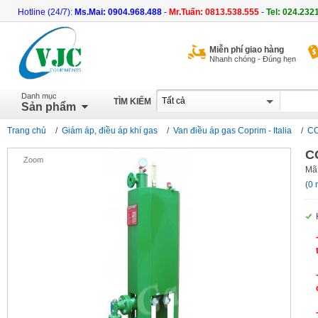
Hotline (24/7):
Ms.Mai: 0904.968.488
-
Mr.Tuấn: 0813.538.555
-
Tel: 024.232
Miễn phí giao hàng
Nhanh chóng - Đúng hẹn
Danh mục
TÌM KIẾM
Sản phẩm
Trang chủ
/
Giảm áp, điều áp khí gas
/
Van điều áp gas Coprim - Italia
/
CO
C
Zoom
Mã
(
0 