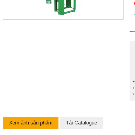
****
+
+
+
Xem ảnh sản phẩm
Tải Catalogue