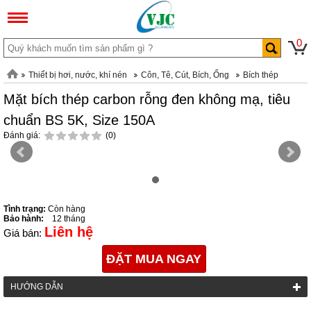
0
Thiết bị hơi, nước, khí nén
Côn, Tê, Cút, Bích, Ống
Bích thép
Mặt bích thép carbon rỗng đen không mạ, tiêu
chuẩn BS 5K, Size 150A
Đánh giá:
(0)
Tình trạng:
Còn hàng
Bảo hành:
12 tháng
Liên hệ
Giá bán:
ĐẶT MUA NGAY
HƯỚNG DẪN