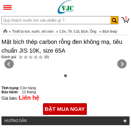
0
Thiết bị hơi, nước, khí nén
Côn, Tê, Cút, Bích, Ống
Bích thép
Mặt bích thép carbon rỗng đen không mạ, tiêu
chuẩn JIS 10K, size 65A
Đánh giá:
(0)
Tình trạng:
Còn hàng
Bảo hành:
12 tháng
Liên hệ
Giá bán:
ĐẶT MUA NGAY
HƯỚNG DẪN