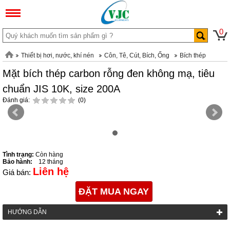
0
Thiết bị hơi, nước, khí nén
Côn, Tê, Cút, Bích, Ống
Bích thép
Mặt bích thép carbon rỗng đen không mạ, tiêu
chuẩn JIS 10K, size 200A
Đánh giá:
(0)
Tình trạng:
Còn hàng
Bảo hành:
12 tháng
Liên hệ
Giá bán:
ĐẶT MUA NGAY
HƯỚNG DẪN