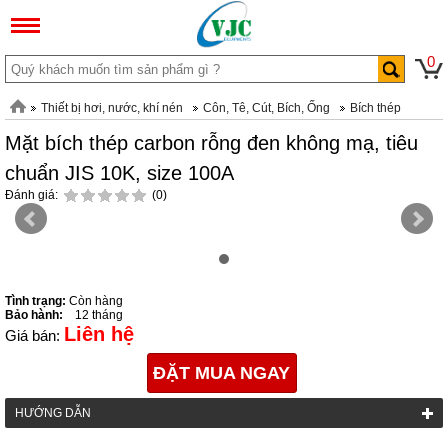
0
Thiết bị hơi, nước, khí nén
Côn, Tê, Cút, Bích, Ống
Bích thép
Mặt bích thép carbon rỗng đen không mạ, tiêu
chuẩn JIS 10K, size 100A
Đánh giá:
(0)
Tình trạng:
Còn hàng
Bảo hành:
12 tháng
Liên hệ
Giá bán:
ĐẶT MUA NGAY
HƯỚNG DẪN