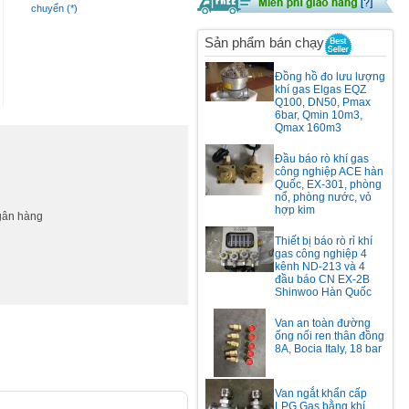
chuyển (*)
Sản phẩm bán chạy
Đồng hồ đo lưu lượng
khí gas Elgas EQZ
Q100, DN50, Pmax
6bar, Qmin 10m3,
Qmax 160m3
Đầu báo rò khí gas
công nghiệp ACE hàn
Quốc, EX-301, phòng
nổ, phòng nước, vỏ
hợp kim
ngân hàng
Thiết bị báo rò rỉ khí
gas công nghiệp 4
kênh ND-213 và 4
đầu báo CN EX-2B
Shinwoo Hàn Quốc
Van an toàn đường
ống nối ren thân đồng
8A, Bocia Italy, 18 bar
Van ngắt khẩn cấp
LPG Gas bằng khí