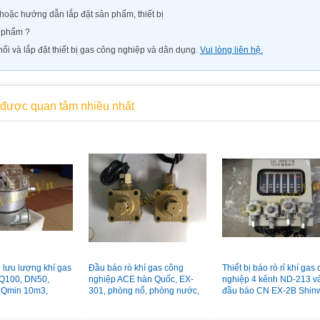
oặc hướng dẫn lắp đặt sản phẩm, thiết bị
n phẩm ?
ối và lắp đặt thiết bị gas công nghiệp và dân dụng.
Vui lòng liên hệ.
được quan tâm nhiều nhất
 lưu lượng khí gas
Đầu báo rò khí gas công
Thiết bị báo rò rỉ khí gas
Q100, DN50,
nghiệp ACE hàn Quốc, EX-
nghiệp 4 kênh ND-213 v
 Qmin 10m3,
301, phòng nổ, phòng nước,
đầu báo CN EX-2B Shin
m3
vỏ hợp kim
Hàn Quốc