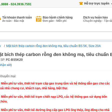
Hỗ trợ trực tuyến
1.9888 - 024.3936.7591
Tài khoản thanh toán
Bảo hành chính hãng
Dịch vụ hoàn hảo
An toàn - Bảo mật
Đơn giản - Miễn phí
Chuyên nghiệp - Tận t
p
/
Mặt bích thép carbon rỗng đen không mạ, tiêu chuẩn BS 5K, Size 20A
ặt bích thép carbon rỗng đen không mạ, tiêu chuẩn 
 SP:
FC-BS5K20
nhận xét
)
Khuyến mại:
- Miễn phí tư vấn, thiết kế trạm cấp gas trung tâm và hệ thống dẫn gas cho các
toà nhà chung cư, khách sạn, nhà hàng, biệt thự.
- Miễn phí tư vấn, thiết kế trạm chiết nạp LPG, các hệ thống gas sử dụng bồn
chứa.
- Miễn phí tư vấn, thiết kế đường ống cấp gas LPG ống thép, ống đồng cho nhà