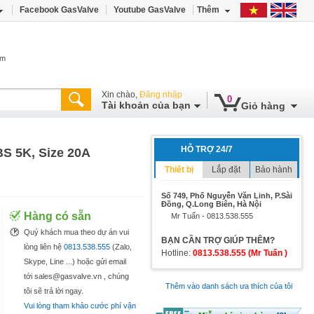
Facebook GasValve
Youtube GasValve
Thêm
âm
Xin chào,
Đăng nhập
0
Tài khoản của bạn
Giỏ hàng
HỖ TRỢ 24/7
BS 5K, Size 20A
Thiết bị
Lắp đặt
Bảo hành
Số 749, Phố Nguyễn Văn Linh, P.Sài
Đồng, Q.Long Biên, Hà Nội
Hàng có sẵn
Mr Tuấn - 0813.538.555
Quý khách mua theo dự án vui
BẠN CẦN TRỢ GIÚP THÊM?
lòng liên hệ
0813.538.555
(Zalo,
Hotline:
0813.538.555 (Mr Tuấn )
Skype, Line ...) hoặc gửi email
tới sales@gasvalve.vn , chúng
Thêm vào danh sách ưa thích của tôi
tôi sẽ trả lời ngay.
Vui lòng tham khảo cước phí vận