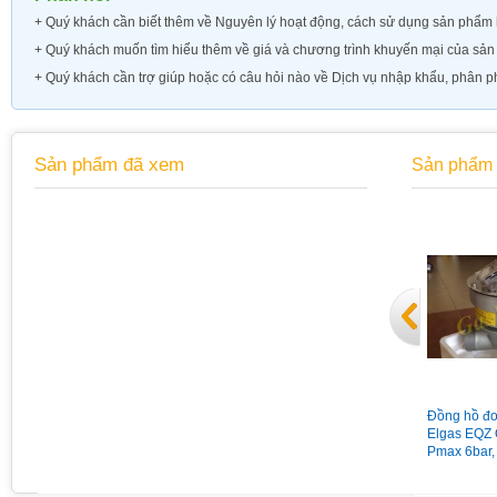
+ Quý khách cần biết thêm về
Nguyên lý hoạt động, cách sử dụng sản phẩm h
+ Quý khách muốn tìm hiểu thêm về
giá và chương trình khuyến mại của sả
+ Quý khách cần trợ giúp hoặc có câu hỏi nào về Dịch vụ nhập khẩu, phân ph
Sản phẩm đã xem
Sản phẩm 
Đồng hồ áp suất chân sau có
Van giảm áp gas Madas
Đồng hồ đo
vành mặt 63 có dầu 15Kg
MG/2MCS DN65 nối bích
Elgas EQZ 
Pmax = 1bar
Pmax 6bar,
Qmax 160