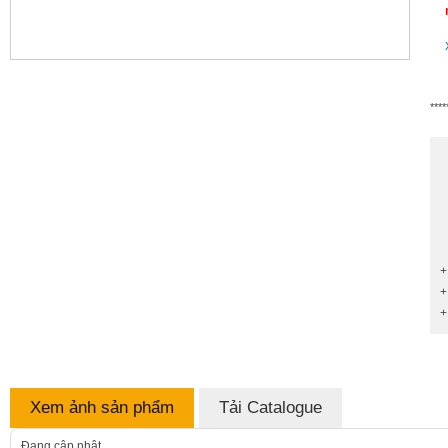
****
+
+
+
Xem ảnh sản phẩm
Tải Catalogue
Đang cập nhật...