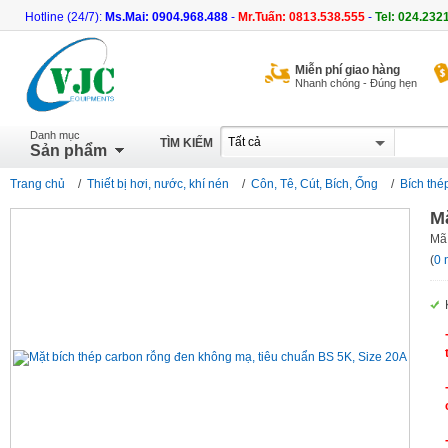
Hotline (24/7):
Ms.Mai: 0904.968.488
-
Mr.Tuấn: 0813.538.555
-
Tel: 024.232
Miễn phí giao hàng
Nhanh chóng - Đúng hẹn
Danh mục
TÌM KIẾM
Sản phẩm
Trang chủ
/
Thiết bị hơi, nước, khí nén
/
Côn, Tê, Cút, Bích, Ống
/
Bích thé
M
Mã
(
0 