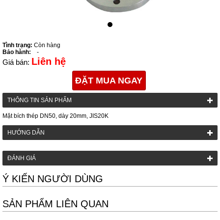
Tình trạng:
Còn hàng
Bảo hành:
-
Liên hệ
Giá bán:
ĐẶT MUA NGAY
THÔNG TIN SẢN PHẨM
Mặt bích thép DN50, dày 20mm, JIS20K
HƯỚNG DẪN
ĐÁNH GIÁ
Ý KIẾN NGƯỜI DÙNG
SẢN PHẨM LIÊN QUAN