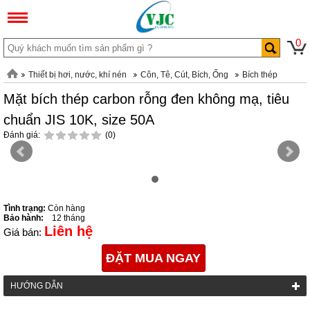
0
Thiết bị hơi, nước, khí nén
Côn, Tê, Cút, Bích, Ống
Bích thép
Mặt bích thép carbon rỗng đen không mạ, tiêu
chuẩn JIS 10K, size 50A
Đánh giá:
(0)
Tình trạng:
Còn hàng
Bảo hành:
12 tháng
Liên hệ
Giá bán:
ĐẶT MUA NGAY
HƯỚNG DẪN