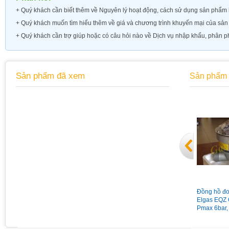
+ Quý khách cần biết thêm về
Nguyên lý hoạt động, cách sử dụng sản phẩm h
+ Quý khách muốn tìm hiểu thêm về
giá và chương trình khuyến mại của sả
+ Quý khách cần trợ giúp hoặc có câu hỏi nào về Dịch vụ nhập khẩu, phân ph
Sản phẩm đã xem
Sản phẩm 
Đồng hồ áp suất chân sau có
Van giảm áp gas Madas
Đồng hồ đo
vành mặt 63 có dầu 15Kg
MG/2MCS DN65 nối bích
Elgas EQZ 
Pmax = 1bar
Pmax 6bar,
Qmax 160