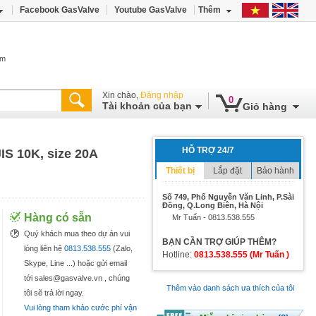
Facebook GasValve
Youtube GasValve
Thêm
âm
Xin chào,
Đăng nhập
0
Tài khoản của bạn
Giỏ hàng
HỖ TRỢ 24/7
IS 10K, size 20A
Thiết bị
Lắp đặt
Bảo hành
Số 749, Phố Nguyễn Văn Linh, P.Sài
Đồng, Q.Long Biên, Hà Nội
Hàng có sẵn
Mr Tuấn - 0813.538.555
Quý khách mua theo dự án vui
BẠN CẦN TRỢ GIÚP THÊM?
lòng liên hệ
0813.538.555
(Zalo,
Hotline:
0813.538.555 (Mr Tuấn )
Skype, Line ...) hoặc gửi email
tới sales@gasvalve.vn , chúng
Thêm vào danh sách ưa thích của tôi
tôi sẽ trả lời ngay.
Vui lòng tham khảo cước phí vận