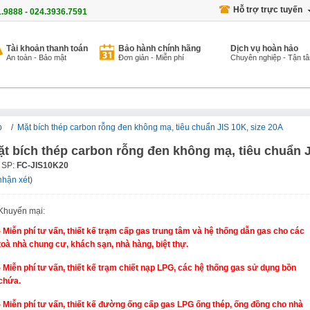
Hỗ trợ trực tuyến
1.9888 - 024.3936.7591
Tài khoản thanh toán
Bảo hành chính hãng
Dịch vụ hoàn hảo
An toàn - Bảo mật
Đơn giản - Miễn phí
Chuyên nghiệp - Tận t
p
/
Mặt bích thép carbon rỗng đen không mạ, tiêu chuẩn JIS 10K, size 20A
t bích thép carbon rỗng đen không mạ, tiêu chuẩn J
 SP:
FC-JIS10K20
nhận xét
)
Khuyến mại:
- Miễn phí tư vấn, thiết kế trạm cấp gas trung tâm và hệ thống dẫn gas cho các
toà nhà chung cư, khách sạn, nhà hàng, biệt thự.
- Miễn phí tư vấn, thiết kế trạm chiết nạp LPG, các hệ thống gas sử dụng bồn
chứa.
- Miễn phí tư vấn, thiết kế đường ống cấp gas LPG ống thép, ống đồng cho nhà