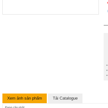
****
+
+
+
Xem ảnh sản phẩm
Tải Catalogue
Đang cập nhật...