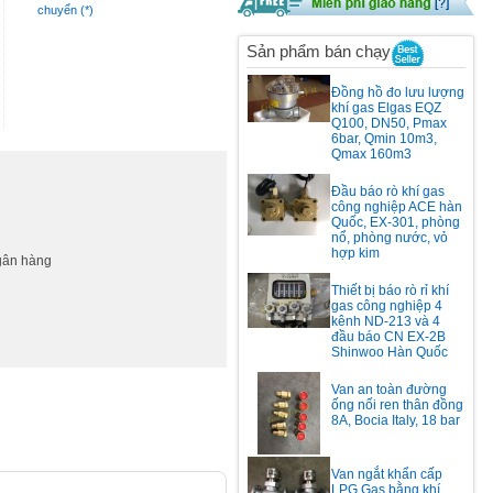
chuyển (*)
Sản phẩm bán chạy
Đồng hồ đo lưu lượng
khí gas Elgas EQZ
Q100, DN50, Pmax
6bar, Qmin 10m3,
Qmax 160m3
Đầu báo rò khí gas
công nghiệp ACE hàn
Quốc, EX-301, phòng
nổ, phòng nước, vỏ
hợp kim
ngân hàng
Thiết bị báo rò rỉ khí
gas công nghiệp 4
kênh ND-213 và 4
đầu báo CN EX-2B
Shinwoo Hàn Quốc
Van an toàn đường
ống nối ren thân đồng
8A, Bocia Italy, 18 bar
Van ngắt khẩn cấp
LPG Gas bằng khí