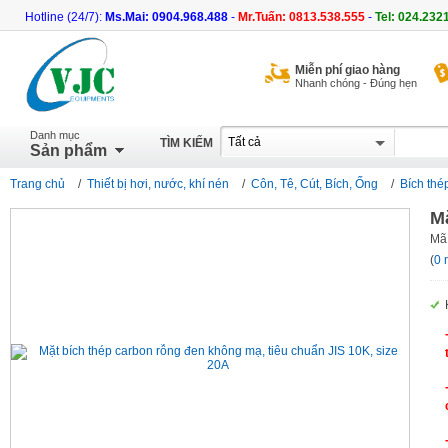
Hotline (24/7):
Ms.Mai: 0904.968.488
-
Mr.Tuấn: 0813.538.555
-
Tel: 024.232
Miễn phí giao hàng
Nhanh chóng - Đúng hẹn
Danh mục
TÌM KIẾM
Sản phẩm
Trang chủ
/
Thiết bị hơi, nước, khí nén
/
Côn, Tê, Cút, Bích, Ống
/
Bích thé
Mặ
Mã
(
0 