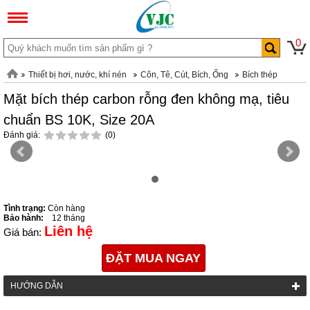
0
Thiết bị hơi, nước, khí nén
Côn, Tê, Cút, Bích, Ống
Bích thép
Mặt bích thép carbon rỗng đen không mạ, tiêu
chuẩn BS 10K, Size 20A
Đánh giá:
(0)
Tình trạng:
Còn hàng
Bảo hành:
12 tháng
Liên hệ
Giá bán:
ĐẶT MUA NGAY
HƯỚNG DẪN