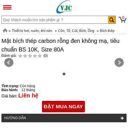
0
Thiết bị hơi, nước, khí nén
Côn, Tê, Cút, Bích, Ống
Bích thép
Mặt bích thép carbon rỗng đen không mạ, tiêu
chuẩn BS 10K, Size 80A
Đánh giá:
(0)
Tình trạng:
Còn hàng
Bảo hành:
12 tháng
Liên hệ
Giá bán:
ĐẶT MUA NGAY
HƯỚNG DẪN